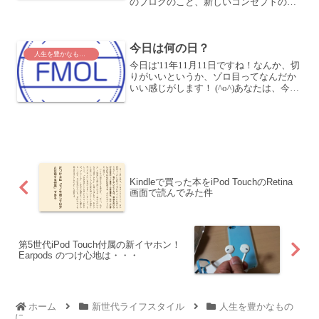
のブログのこと、新しいコンセプトのブ
ログを立ち上げること、iPhoneアプリ開
発のこと、出版すること、・・・セミナ
ーについて7/13 (土)のセミナーについて
今日は何の日？
は、Twi...
人生を豊かなものに
今日は'11年11月11日ですね！なんか、切
りがいいというか、ゾロ目ってなんだか
いい感じがします！ (^o^)あなたは、今日
がこの日だと気づいたとき、どう感じま
したか？別にどうとも思わない人もいる
でしょう。何か特別な日だと思う人もい
るでしょ...
Kindleで買った本をiPod TouchのRetina
画面で読んでみた件
第5世代iPod Touch付属の新イヤホン！
Earpods のつけ心地は・・・
ホーム
新世代ライフスタイル
人生を豊かなもの
に