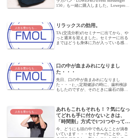
ラカバン「LOWEPRO Event Messenger
150」も一緒に購入しました。Lowepro
Event Messenger 150 posted with カエレバ
Amazonで購入楽天市場で...
リラックスの効用。
人生を豊かなものに
TA (交流分析)のセミナーに出てから、や
っと週末を迎えました。セミナーに出る
まではどうも身体に力が入っている感じ
がして、いくら休んでも力が抜けなかっ
たのですが、今週はかなり力が抜けてい
ます。何だか力が抜け過ぎている感じも
しますが (^_^...
口の中が血まみれになりまし
人生を豊かなものに
た・・・
先日、口の中が血まみれになりまし
た・・・(-_-;定期健診の時に、歯科検診
もしたのですが、そのときに歯石の除去
をするようオススメされたので、やって
きました。これで人生3度目の歯石除去で
す。ほんと、毎回びっくりするくらい血
あれもこれもそれも！？気になっ
まみれになります。ま...
人生を豊かなものに
てどれも手に付かないときは、
「時間割」方式で1つ1つやってみ
よう
今、どうにも頭の中で色んなことが渦巻
いています・・・セミナーのことや、こ