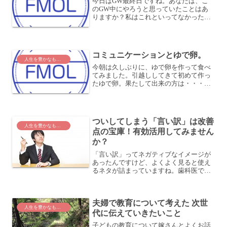
今日はGW最終日ですね。あなたは、こ
のGW中にやろうと思っていたことはあ
りますか？私はこれといってなかったの
ですが、これまでやろうと思っていたこ
とをどんどんやっていきました。ひと通
り出来上がったので、気持ちがいいです
ね (^_^)v♪～さて...
コミュニケーションとゆで卵。
人生を豊かなものに
今朝は久しぶりに、ゆで卵を作って食べ
てみました。引越ししてきて初めて作っ
たゆで卵。果たして出来の方は・・・コ
ミュニケーションは、ゆで卵とどこか似
ているかもしれません。ちゃんと固ゆで
の卵になっていれば、綺麗に殻は剥けま
す。半熟だと、殻を剥こう...
ついしてしまう「言い訳」は改善
人生を豊かなものに
点の宝庫！有効活用してみません
か？
「言い訳」ってネガティブなイメージが
あったんですけど、よくよく見ると使え
るネタが詰まっていますね。歯科医でこ
んな「言い訳」を思いついたこのところ
歯科治療がマイブームです ←？先日は歯
周病予防ということで歯石除去をしてい
夫婦で教育について考えた 次世
たのですが・・・歯科衛...
人生を豊かなものに
代に伝えていきたいこと
子どもの教育について嫁さんとよくお話