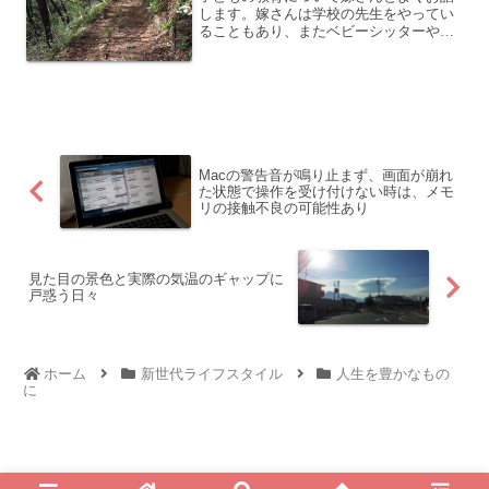
します。嫁さんは学校の先生をやってい
ることもあり、またベビーシッターやキ
ッズシッターとして活動もしていて、赤
ちゃんやお母さんのことを記事にしてい
るブロガーでもあります。私も教育につ
いては思うことあり、よく...
Macの警告音が鳴り止まず、画面が崩れ
た状態で操作を受け付けない時は、メモ
リの接触不良の可能性あり
見た目の景色と実際の気温のギャップに
戸惑う日々
ホーム
新世代ライフスタイル
人生を豊かなもの
に