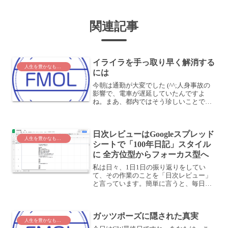
関連記事
イライラを手っ取り早く解消する
人生を豊かなものに
には
今朝は通勤が大変でした (^^;人身事故の
影響で、電車が遅延していたんですよ
ね。まあ、都内ではそう珍しいことでも
ありませんが・・乗り換え駅につくと、
人がごった返していて、ホームへの入場
制限が行われていました。何とか人の波
日次レビューはGoogleスプレッド
を泳ぎきり、ホームに...
人生を豊かなものに
シートで「100年日記」スタイル
に 全方位型からフォーカス型へ
私は日々、1日1日の振り返りをしてい
て、その作業のことを「日次レビュー」
と言っています。簡単に言うと、毎日日
記を書くことで1日を振り返り、今後に活
かしていこうという活動だと思ってくだ
さい。ちなみに、1週間という単位でする
ガッツポーズに隠された真実
と「週次レビュー」1...
人生を豊かなものに