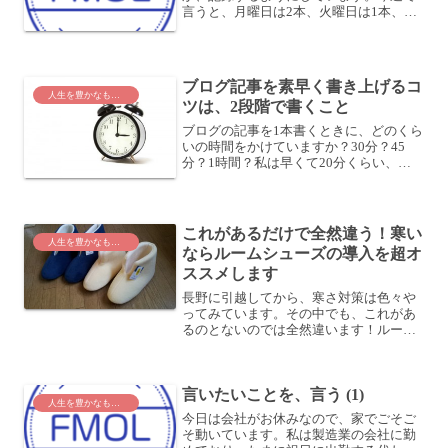
言うと、月曜日は2本、火曜日は1本、水
曜日は4本書いています。4本が今のとこ
ろ最高記録です。土日でも会社に行って
いる平日でも、この4本を超えたことはな
いです。まあ、土日は...
ブログ記事を素早く書き上げるコ
人生を豊かなものに
ツは、2段階で書くこと
ブログの記事を1本書くときに、どのくら
いの時間をかけていますか？30分？45
分？1時間？私は早くて20分くらい、長
いと1時間以上かかります。大体90分で2
本書くので、1本あたり平均して45〜50
分といったところでしょうか。どういう
ときに時間...
これがあるだけで全然違う！寒い
人生を豊かなものに
ならルームシューズの導入を超オ
ススメします
長野に引越してから、寒さ対策は色々や
ってみています。その中でも、これがあ
るのとないのでは全然違います！ルーム
シューズでかなり快適に！それは、ルー
ムシューズです。スリッパ 暖かい メンズ
レディース 洗える フリース・ルームブー
言いたいことを、言う (1)
ツ ルームシュ...
人生を豊かなものに
今日は会社がお休みなので、家でごそご
そ動いています。私は製造業の会社に勤