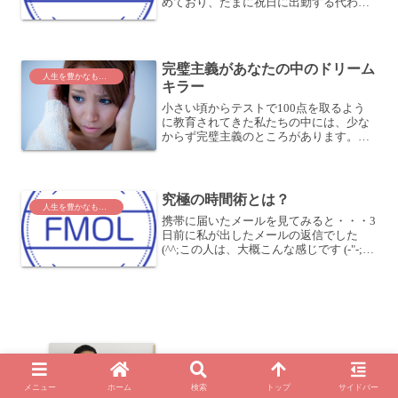
めており、たまに祝日に出勤する代わり
に、こうしてなんでもない平日にお休み
だったりするんですよね。朝食を用意し
て食べ、洗濯機を回して、部屋を掃除
し、先ほど洗濯物を干してい...
完璧主義があなたの中のドリーム
人生を豊かなものに
キラー
小さい頃からテストで100点を取るよう
に教育されてきた私たちの中には、少な
からず完璧主義のところがあります。こ
の完璧主義こそ、自分の中のドリームキ
ラーなんですよね。ドリームキラードリ
ームキラーとは、その名のとおり、夢を
殺す人です。例えば、「...
究極の時間術とは？
人生を豊かなものに
携帯に届いたメールを見てみると・・・3
日前に私が出したメールの返信でした
(^^;この人は、大概こんな感じです (-"-;あ
なたの周りにも、そういう人はいません
か？もしかしたら、あなたもそうです
か？ (^o^;メールに対して、すぐ返信する
か...
医者に間違えられた！？人は「プレゼン
ス」で人を判断しているというお話
メニュー
ホーム
検索
トップ
サイドバー