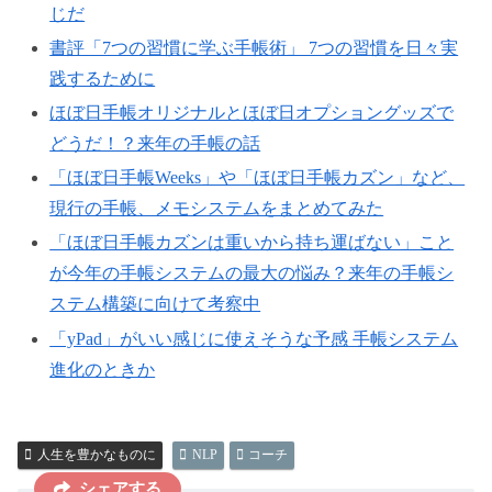
じだ
書評「7つの習慣に学ぶ手帳術」 7つの習慣を日々実
践するために
ほぼ日手帳オリジナルとほぼ日オプショングッズで
どうだ！？来年の手帳の話
「ほぼ日手帳Weeks」や「ほぼ日手帳カズン」など、
現行の手帳、メモシステムをまとめてみた
「ほぼ日手帳カズンは重いから持ち運ばない」こと
が今年の手帳システムの最大の悩み？来年の手帳シ
ステム構築に向けて考察中
「yPad」がいい感じに使えそうな予感 手帳システム
進化のときか
人生を豊かなものに
NLP
コーチ
シェアする