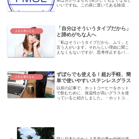
果は分かりません (笑少しでもよくなると
いいですね。この床に置いてある除湿剤
を見ていると、昨日のことを思い出しま
した・・・思えば、「除湿剤を買って帰
って設置しよう」と、明確に意識した訳
ではないですね。た...
「自分はそういうタイプだから」
人生を豊かなものに
と諦めがちな人へ
「私はそういうタイプだから、ムリ」と
言う人がいます。それらしい理由に聞こ
えなくもないですが、思考停止するパタ
ーンとも言えます。思い込みは、いつか
らか始まる「私は『そういうタイプ』」
というのは、いつからそう思うようにな
るのでしょうか。多くの場...
ずぼらでも使える！超お手軽、簡
人生を豊かなものに
単で使いやすいステンレスグラス
以前の記事で、ホットコーヒーをホット
で飲むために、保温性が高いグラスを使
っていると紹介しました。・ホットコー
ヒーをホットで飲むためにしていること
こちらです。1,000円もしない割に、すご
く使い勝手がいい。ずっと飲みごろステ
ンレスロックグラス...
同じ日本なのか！？高原の夏〜信州の過