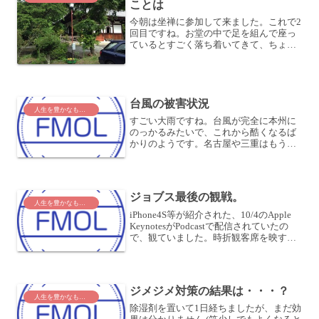
ことは
今朝は坐禅に参加して来ました。これで2
回目ですね。お堂の中で足を組んで座っ
ているとすごく落ち着いてきて、ちょっ
とした心の動きが敏感に感じられるよう
になります。そもそもことのはじまりは
いわゆるタウン誌で坐禅特集をしてい
て、坐禅ができるお寺が近...
台風の被害状況
人生を豊かなものに
すごい大雨ですね。台風が完全に本州に
のっかるみたいで、これから酷くなるば
かりのようです。名古屋や三重はもう大
変なところもあるみたいです。東京もい
つこれ以上の大雨、大風になることや
ら。こんな日にも、会社に行っているな
んて、本当に日本のサラリー...
ジョブス最後の観戦。
人生を豊かなものに
iPhone4S等が紹介された、10/4のApple
KeynotesがPodcastで配信されていたの
で、観ていました。時折観客席を映すこ
とがあって、一番前の端の席
が"Reserved" と書かれているのが気にな
ったのですが、その席は最初...
ジメジメ対策の結果は・・・？
人生を豊かなものに
除湿剤を置いて1日経ちましたが、まだ効