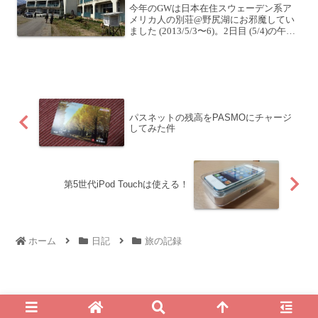
今年のGWは日本在住スウェーデン系ア
メリカ人の別荘@野尻湖にお邪魔してい
ました (2013/5/3〜6)。2日目 (5/4)の午後
と3日目 (5/5)の午前は、信濃町の廃校を
訪れました。2日目PM 1校目まだまだ十
分に使えそうな校舎です。グ...
パスネットの残高をPASMOにチャージ
してみた件
第5世代iPod Touchは使える！
ホーム
日記
旅の記録
© 2010 For My Own Life - 西村 純一 公式ブログ.