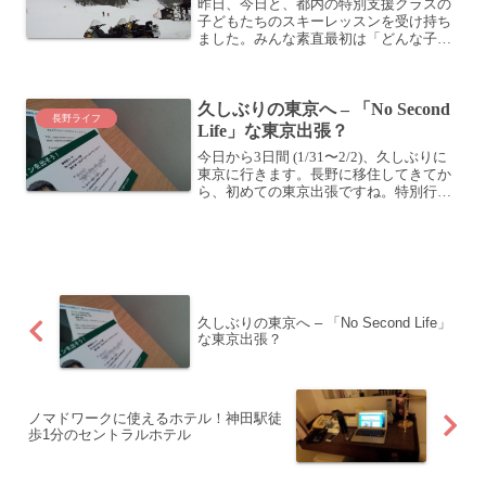
昨日、今日と、都内の特別支援クラスの
子どもたちのスキーレッスンを受け持ち
ました。みんな素直最初は「どんな子が
くるんだろう？」とドキドキしていまし
たが、実際に受け持った子はそこまで大
変ではなかった・・・かな？みんな素直
久しぶりの東京へ – 「No Second
でいい子でした。むしろ、...
長野ライフ
Life」な東京出張？
今日から3日間 (1/31〜2/2)、久しぶりに
東京に行きます。長野に移住してきてか
ら、初めての東京出張ですね。特別行き
たいところがあるわけでもないですが、
イベントに参加するのでとても楽しみで
す。初日 (1/31)は、トークライブに参加
今日...
久しぶりの東京へ – 「No Second Life」
な東京出張？
ノマドワークに使えるホテル！神田駅徒
歩1分のセントラルホテル