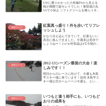
GWに通りかかった小布施PAから見える
桜が満開で超キレイでした！東部湯の丸
SAで小休止 ソフトクリームを喰らう今年
のGW (2014/5/3〜4)は、野尻湖の方に足
を伸ばしてきました。私が住んでいる佐
久地域から野尻湖まで、だいたい
紅葉真っ盛り！外を歩いてリフレ
100km...
長野ライフ
ッシュしよう
かなり冷え込んできていて、紅葉もいい
具合に進んできました。今週末は見頃で
しょうね〜！ (^o^)v外気温は4℃今朝の外
気温。4℃ときましたか。だいぶ寒いで
す。深夜は2〜3℃くらいになっていたの
では。紅葉が進んでいるうちの周りをち
ょっと歩くだ...
2012-13シーズン最後の大会！楽
長野ライフ
しみです！！
明日からのレースに向けて、今週も木島
平スキー場に来ています！信州 木島平ス
キー場公式ホームページ今週も、という
のは先週も来ていたからです。先週も大
会だったんですよね。種目は大回転。私
はこんな感じで滑っていました。そし
いつもと違う相手にも、いつもど
て、今週の大会が今季最後...
長野ライフ
おりの成果を