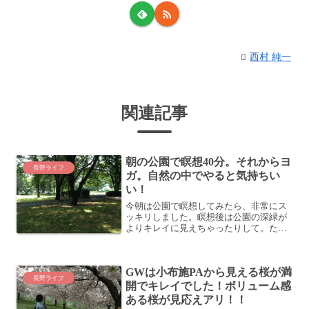
西村 純一
関連記事
朝の公園で瞑想40分。それからヨ
長野ライフ
ガ。自然の中でやると気持ちい
い！
今朝は公園で瞑想してみたら、非常にス
ッキリしました。瞑想後は公園の深緑が
よりキレイに見えちゃったりして。た
だ、40分はさすがに長かったですね
ぇ・・・ (^^;朝トレとしての瞑想このと
ころ朝は30分ほど散歩して、その後ラン
GWは小布施PAから見える桜が満
ニングしたり瞑想した...
長野ライフ
開でキレイでした！ボリューム感
ある桜が見応えアリ！！