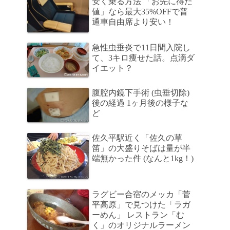
安く乗る方法 「お先に得だ
値」なら最大35%OFFで普
通車自由席より安い！
急性虫垂炎で11日間入院し
て、3キロ痩せた話。点滴ダ
イエット？
腹腔内鏡下手術 (虫垂切除)
後の経過 1ヶ月後の様子な
ど
佐久平駅近く「佐久の草
笛」の大盛りそばは量が半
端無かった件 (なんと1kg！)
ラグビー合宿のメッカ「菅
平高原」で見つけた「ラガ
ーめん」 レストラン「む
く」のオリジナルラーメン