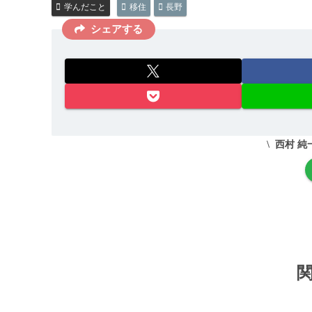
学んだこと
移住
長野
シェアする
西村 純