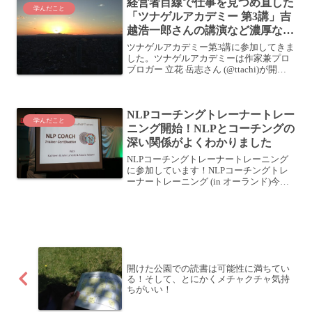
経営者目線で仕事を見つめ直した
開催しています。毎回濃...
学んだこと
「ツナゲルアカデミー 第3講」吉
越浩一郎さんの講演など濃厚な1
日でした
ツナゲルアカデミー第3講に参加してきま
した。ツナゲルアカデミーは作家兼プロ
ブロガー 立花 岳志さん (@ttachi)が開催
している全6回のセミナーで、今回が3回
目です。持続的な学びと成長の場 ツナゲ
ルアカデミー 第1期生を募集します！ |...
NLPコーチングトレーナートレー
学んだこと
ニング開始！NLPとコーチングの
深い関係がよくわかりました
NLPコーチングトレーナートレーニング
に参加しています！NLPコーチングトレ
ーナートレーニング (in オーランド)今日
はトレーニング初日。そもそもコーチン
グとはなんぞやとか、その歴史とか、コ
ーチングの基礎的なところについての説
明を受けたり...
開けた公園での読書は可能性に満ちてい
る！そして、とにかくメチャクチャ気持
ちがいい！