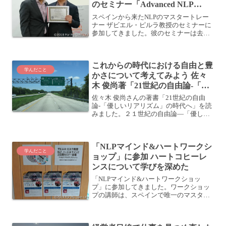
のセミナー「Advanced NLP
Modeling」に参加してきました！
スペインから来たNLPのマスタートレー
ナー ザビエル・ピルラ教授のセミナーに
参加してきました。彼のセミナーは去年
の初来日セミナー以来2回目。相変わらず
ラテンのノリが面白かったです。参考:
「スライトオブマウス」セミナーに参
これからの時代における自由と豊
加！人はいかに体...
学んだこと
かさについて考えてみよう 佐々
木 俊尚著「21世紀の自由論-「優
しいリアリズム」の時代へ」
佐々木 俊尚さんの著書「21世紀の自由
論-「優しいリアリズム」の時代へ」を読
みました。２１世紀の自由論―「優しい
リアリズム」の時代へ (ＮＨＫ出版新書
459)posted with ヨメレバ佐々木 俊尚 NHK
出版 2015-06-09 ...
「NLPマインド&ハートワークシ
学んだこと
ョップ」に参加 ハートコヒーレ
ンスについて学びを深めた
「NLPマインド&ハートワークショッ
プ」に参加してきました。ワークショッ
プの講師は、スペインで唯一のマスター
トレーナーである、フランシスコ・ザビ
エル・ピルラ・ロレンス教授。ザビエル
は2年前からこうして来日し、セミナーを