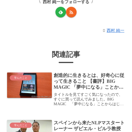
西村 純一をフォローする
西村 純一
関連記事
創造的に生きるとは、好奇心に従
学んだこと
って生きること 【書評】BIG
MAGIC 「夢中になる」ことから
はじめよう。
タイトルを見てすごく気になったので、
すぐに買って読んでみました。BIG
MAGIC 「夢中になる」ことからはじめ
よう。posted with ヨメレバエリザベス・
ギルバート ディスカヴァー・トゥエンテ
ィワン 2017年10月13日 楽天ブッ...
スペインから来たNLPマスタート
学んだこと
レーナー ザビエル・ピルラ教授