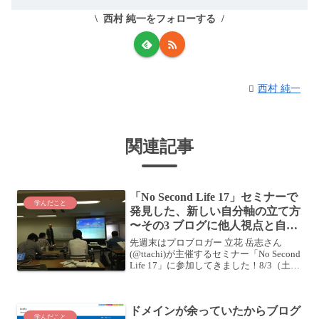
西村 純一をフォローする
西村 純一
関連記事
「No Second Life 17」セミナーで
学んだこと
発見した、新しい自分軸の立て方
〜その3 ブログに他人視点と自分
視点を入れる〜
先週末はプロブロガー 立花 岳志さん
(@ttachi)が主催するセミナー「No Second
Life 17」に参加してきました！8/3（土）
東京にて「人生をデザインする！幸せと
自由を謳歌したい人のためのネクストス
テップセミナー」開催！N...
ドメインが余っていたからブログ
学んだこと