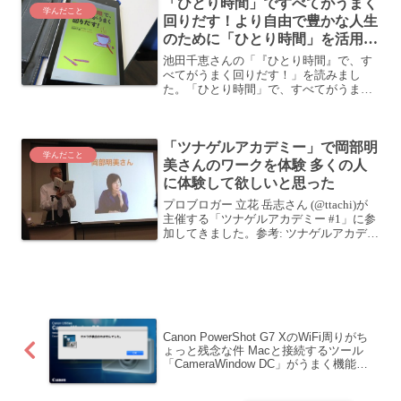
「ひとり時間」ですべてがうまく
学んだこと
回りだす！より自由で豊かな人生
のために「ひとり時間」を活用し
よう
池田千恵さんの「『ひとり時間』で、す
べてがうまく回りだす！」を読みまし
た。「ひとり時間」で、すべてがうまく
回りだす！posted with ヨメレバ池田千恵
マガジンハウス 2014-07-11 Kindleで購入
Amazonで購入 読みな...
「ツナゲルアカデミー」で岡部明
学んだこと
美さんのワークを体験 多くの人
に体験して欲しいと思った
プロブロガー 立花 岳志さん (@ttachi)が
主催する「ツナゲルアカデミー #1」に参
加してきました。参考: ツナゲルアカデミ
ー開講！ 岡部明美さんをお迎えして第1
講を開催しました！ | No Second Lifeこの
「ツナゲルアカデ...
Canon PowerShot G7 XのWiFi周りがち
ょっと残念な件 Macと接続するツール
「CameraWindow DC」がうまく機能し
ない