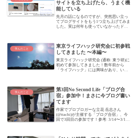
サイトを立ち上げたら、うまく機
能している
先月の話になるのですが、突然思い立っ
てブログサイトをもう1つ立ち上げてみま
した。実は何年も使っていなかったドメ
インがあったので、ブログを作ってみる
ことにしたのです。ドメインが余ってい
るからブログサイトでも立ち上げてみる
東京ライフハック研究会に初参戦
か、だなんて、なんとブ...
学んだこと
してきました 〜本編〜
東京ライフハック研究会 (通称: 東ラ研)に
初めて参加してきました！数年前から
「ライフハック」には興味があり、いつ
か自分も参加したいと思っていたのです
が、ようやくその機会を得ました。今回
は東京ライフハック研究会Vol.10 「プレ
第3回No Second Life「ブログ合
ゼン大会」...
学んだこと
宿」参加中！まさに今ブログ書い
てます
作家でプロブロガーな立花 岳志さん
(@ttachi)が主催する「ブログ合宿」、今
回で3回目の参加です！参考: 3/14〜3/15
開催の ブログ合宿セミナーは、初心者の
方にこそ参加いただきたいイベントです |
No Second Life...