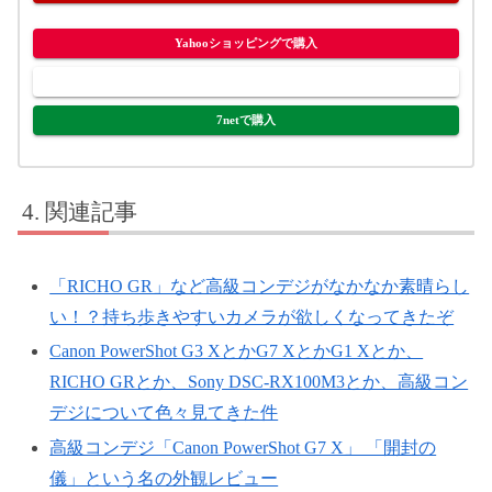
Yahooショッピングで購入
ヤフオク!で購入
7netで購入
関連記事
「RICHO GR」など高級コンデジがなかなか素晴らし
い！？持ち歩きやすいカメラが欲しくなってきたぞ
Canon PowerShot G3 XとかG7 XとかG1 Xとか、
RICHO GRとか、Sony DSC-RX100M3とか、高級コン
デジについて色々見てきた件
高級コンデジ「Canon PowerShot G7 X」 「開封の
儀」という名の外観レビュー