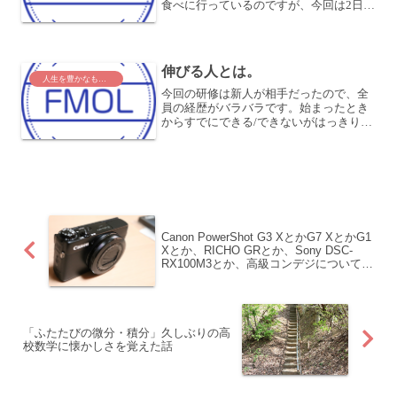
食べに行っているのですが、今回は2日連
続で中華を食べました。昨日は定食だっ
たので、今日は刀削麺にしたところ、そ
れはもう真っ赤なスープで、これは辛そ
う！！唐辛子マーク3個...
伸びる人とは。
人生を豊かなものに
今回の研修は新人が相手だったので、全
員の経歴がバラバラです。始まったとき
からすでにできる/できないがはっきりし
てました。そして、できなかった人が、
最後には少しでもできるようになってい
ます！これが教育の醍醐味ですよね。今
回1番伸びた人、という...
Canon PowerShot G3 XとかG7 XとかG1
Xとか、RICHO GRとか、Sony DSC-
RX100M3とか、高級コンデジについて
色々見てきた件
「ふたたびの微分・積分」久しぶりの高
校数学に懐かしさを覚えた話