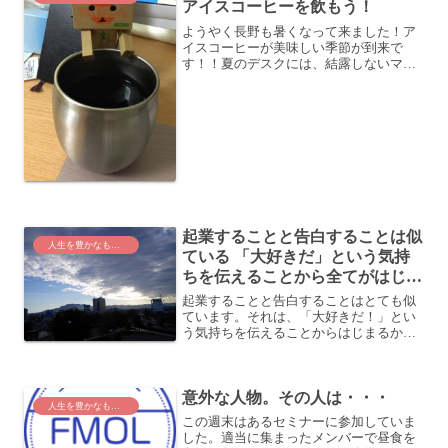
アイスコーヒーを飲もう！
ようやく長野も暑くなって来ました！ア
イスコーヒーが美味しい季節が到来で
す！！夏のデスクには、結露しないマグ
カップが超便利！アイスコーヒーをマグ
カップに入れてデスクに置いておくと、
結露して水浸しになっちゃいますよね
(^_^;以前、必要な書類...
起業することと告白することは似
人生を豊かなものに
ている 「大好きだ」という気持
ちを伝えることから全てがはじま
る
起業することと告白することはとても似
ています。それは、「大好きだ！」とい
う気持ちを伝えることからはじまるから
です。異性に告白したことはあります
か？異性に告白するときは緊張しますよ
ね。自分のことが受け入れてもらえるか
意外な人物。その人は・・・
なーとか。うまくいくかなー...
人生を豊かなものに
この週末はあるセミナーに参加していま
した。適当に集まったメンバーで昼食を