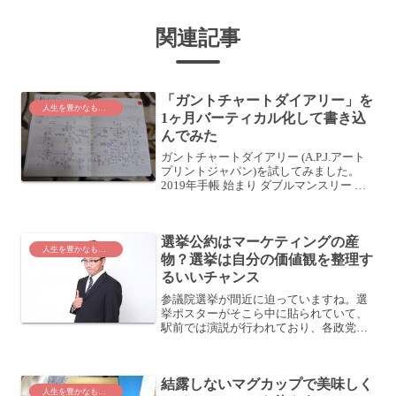
関連記事
「ガントチャートダイアリー」を
人生を豊かなものに
1ヶ月バーティカル化して書き込
んでみた
ガントチャートダイアリー (A.P.J.アート
プリントジャパン)を試してみました。
2019年手帳 始まり ダブルマンスリー ガ
ントチャートダイアリー ネイビー
1000099967posted with カエレバ楽天市場
AmazonYaho...
選挙公約はマーケティングの産
人生を豊かなものに
物？選挙は自分の価値観を整理す
るいいチャンス
参議院選挙が間近に迫っていますね。選
挙ポスターがそこら中に貼られていて、
駅前では演説が行われており、各政党、
しのぎを削りあっています。なお、私は
どこか特定の政党を支援しているという
ことはありません。全くの中立です。そ
結露しないマグカップで美味しく
のつもりで本文はお読みく...
人生を豊かなものに