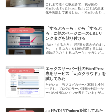
これまで様々な取組みで、我が家の
MacBook Pro (13-inch, Early 2011)の高速
化を実践して来ました。・MacBook Pro
が遅い！様々なチューニングをしてみ
た〜序章〜・MacBook Pro が遅い！様々
なチュ...
「するぷろーら」から「するぷ
テクノロジーのこと
ろ」に他のページにへのURLリ
ンクタグを貼り付ける
iPad+「するぷろ」で記事を書き始めまし
た。「するぷろ」を120%活用するには、
姉妹品？の「するぷろーら」をガシガシ
使うと良さそうです。この2つのアプリ
「するぷろ」+「するぷろーら」で記事を
書いていきます。ブログの記事そのもの
エックスサーバー社のWordPress
は「するぷろ...
テクノロジーのこと
専用サービス「wpXクラウド」を
試してみた
ただいま、当ブログのサーバ移転を検討
中です。ブログのサーバ移転を検討中サ
ーバの候補はいくつか考えていますが、
まずはこちらのサービスを試使用してみ
ることにしました。「wpXクラウド」が
よさそうなところ今回試使用してみた
「wpXクラウド」は、か...
au HWD15でmineoを試してみた