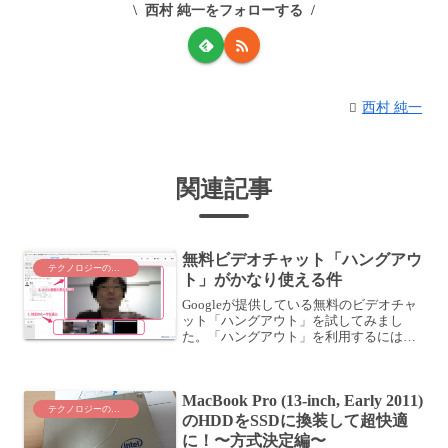
西村 純一をフォローする
西村 純一
関連記事
無料ビデオチャット「ハングアウ
テクノロジーのこと
ト」がかなり使える件
Googleが提供している無料のビデオチャ
ット「ハングアウト」を試してみまし
た。「ハングアウト」を利用するには、
まずはプラグインをインストールする必
要があります。インストールの流れにつ
いてはこちらの記事を参照してくださ
MacBook Pro (13-inch, Early 2011)
い。・無料ビデオチャッ...
テクノロジーのこと
のHDDをSSDに換装して超快適
に！〜方式決定編〜