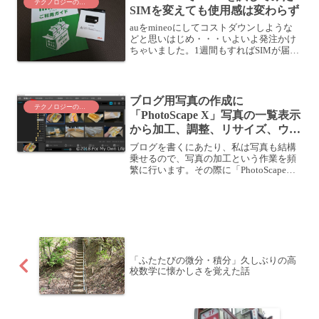
テクノロジーのこと
SIMを変えても使用感は変わらず
auをmineoにしてコストダウンしような
どと思いはじめ・・・いよいよ発注かけ
ちゃいました。1週間もすればSIMが届く
とのことでしたが、日曜日に注文して、
翌週の木曜日くらいに届いたようです。
mineo SIMカード到着こんな感じの封筒
で来ま...
ブログ用写真の作成に
テクノロジーのこと
「PhotoScape X」写真の一覧表示
から加工、調整、リサイズ、ウォ
ーターマーク(透かし)を一括で入
ブログを書くにあたり、私は写真も結構
れる快適ツール
乗せるので、写真の加工という作業を頻
繁に行います。その際に「PhotoScape
X」という無料アプリを使っていて、こ
のアプリでは、どの写真を使うか探すた
めに、写真のサムネールをパネル表示サ
イズ変更 (リ...
「ふたたびの微分・積分」久しぶりの高
校数学に懐かしさを覚えた話