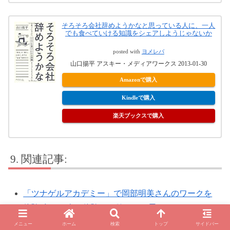
そろそろ会社辞めようかなと思っている人に、一人
でも食べていける知識をシェアしようじゃないか
posted with
ヨメレバ
山口揚平 アスキー・メディアワークス 2013-01-30
Amazonで購入
Kindleで購入
楽天ブックスで購入
関連記事:
「ツナゲルアカデミー」で岡部明美さんのワークを
体験 多くの人に体験して欲しいと思った
いっぱい運動していっぱい食べよう サイクルを大き
メニュー
ホーム
検索
トップ
サイドバー