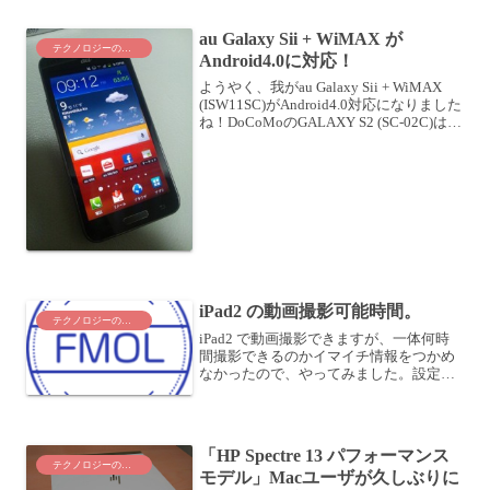
OGP (Open Graph Protocol)を生成する...
au Galaxy Sii + WiMAX が
テクノロジーのこと
Android4.0に対応！
ようやく、我がau Galaxy Sii + WiMAX
(ISW11SC)がAndroid4.0対応になりました
ね！DoCoMoのGALAXY S2 (SC-02C)はと
っくに対応していたので、待ちわびてお
りました (>_<)世間では昨晩...
iPad2 の動画撮影可能時間。
テクノロジーのこと
iPad2 で動画撮影できますが、一体何時
間撮影できるのかイマイチ情報をつかめ
なかったので、やってみました。設定も
なくとにかく、動画撮影したら、以下の
ような感じでした。解像度 1280 x 720フ
レームレート 29.97fps形式 H.2...
「HP Spectre 13 パフォーマンス
テクノロジーのこと
モデル」Macユーザが久しぶりに