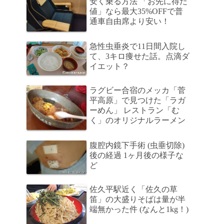
安く乗る方法 「お先に得だ
値」なら最大35%OFFで普
通車自由席より安い！
急性虫垂炎で11日間入院し
て、3キロ痩せた話。点滴ダ
イエット？
ラグビー合宿のメッカ「菅
平高原」で見つけた「ラガ
ーめん」 レストラン「む
く」のオリジナルラーメン
腹腔内鏡下手術 (虫垂切除)
後の経過 1ヶ月後の様子な
ど
佐久平駅近く「佐久の草
笛」の大盛りそばは量が半
端無かった件 (なんと1kg！)