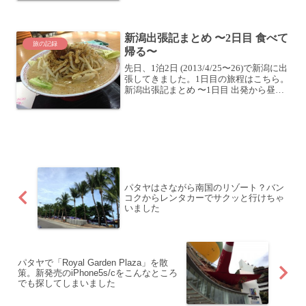
持って行っちゃうので、とにかく電源確
保する必要がありますよね...
新潟出張記まとめ 〜2日目 食べて
旅の記録
帰る〜
先日、1泊2日 (2013/4/25〜26)で新潟に出
張してきました。1日目の旅程はこちら。
新潟出張記まとめ 〜1日目 出発から昼飯
まで〜新潟出張記まとめ 〜1日目 昼から
夜までドライブ〜新潟出張記まとめ 〜1
日目 古町の夜〜まずはホテルで...
パタヤはさながら南国のリゾート？バン
コクからレンタカーでサクッと行けちゃ
いました
パタヤで「Royal Garden Plaza」を散
策。新発売のiPhone5s/cをこんなところ
でも探してしまいました