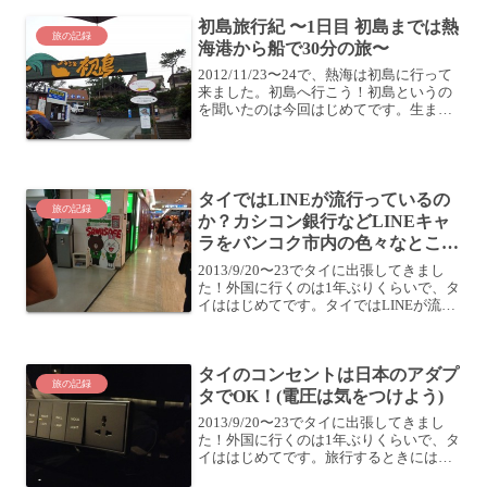
らをご覧ください！能登半島の旅 田舎バ
ックパ...
初島旅行紀 〜1日目 初島までは熱
旅の記録
海港から船で30分の旅〜
2012/11/23〜24で、熱海は初島に行って
来ました。初島へ行こう！初島というの
を聞いたのは今回はじめてです。生まれ
も育ちも島人な私としては、どんな島な
のか気になって仕方がないですね。まず
は、東京駅から新幹線で熱海に向かいま
す。初日はあ...
タイではLINEが流行っているの
旅の記録
か？カシコン銀行などLINEキャ
ラをバンコク市内の色々なところ
で見かける
2013/9/20〜23でタイに出張してきまし
た！外国に行くのは1年ぶりくらいで、タ
イははじめてです。タイではLINEが流行
っている？タイではLINEがめっぽう流行
っているみたいですね。はじめて現金を
両替したカシコン銀行では、こんな感じ
タイのコンセントは日本のアダプ
でL...
旅の記録
タでOK！(電圧は気をつけよう)
2013/9/20〜23でタイに出張してきまし
た！外国に行くのは1年ぶりくらいで、タ
イははじめてです。旅行するときには
MacBook AirとかiPod TouchとかiPadとか