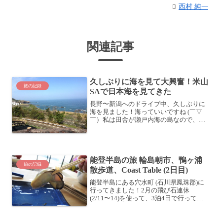
西村 純一
関連記事
久しぶりに海を見て大興奮！米山
旅の記録
SAで日本海を見てきた
長野〜新潟へのドライブ中、久しぶりに
海を見ました！海っていいですね (￣▽
￣）私は田舎が瀬戸内海の島なので、海
を見て育ちました。今でも心の風景は海
です。今は何となく山に住んでいます
が、海が見えるところに住みたいという
願望は絶えず続いています...
能登半島の旅 輪島朝市、鴨ヶ浦
旅の記録
散歩道、Coast Table (2日目)
能登半島にある穴水町 (石川県鳳珠郡)に
行ってきました！2月の飛び石連休
(2/11〜14)を使って、3泊4日で行ってき
ましたよ。嫁さんとベイビーとともに、
約400kmの長旅です。初日の旅程はこち