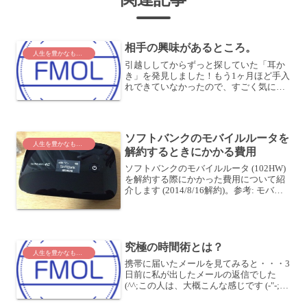
相手の興味があるところ。
人生を豊かなものに
引越ししてからずっと探していた「耳か
き」を発見しました！もう1ヶ月ほど手入
れできていなかったので、すごく気にな
っていて・・・嫁さんがどう探しても見
つからなかったのですが、私がちょっと
捜すと見つかりました。我が家では、割
とこういうことがありま...
ソフトバンクのモバイルルータを
人生を豊かなものに
解約するときにかかる費用
ソフトバンクのモバイルルータ (102HW)
を解約する際にかかった費用について紹
介します (2014/8/16解約)。参考: モバイ
ルルータをソフトバンク (102HW)からau
(HWD15)に変更した件ソフトバンクの解
約を考える際の参考...
究極の時間術とは？
人生を豊かなものに
携帯に届いたメールを見てみると・・・3
日前に私が出したメールの返信でした
(^^;この人は、大概こんな感じです (-"-;あ
なたの周りにも、そういう人はいません