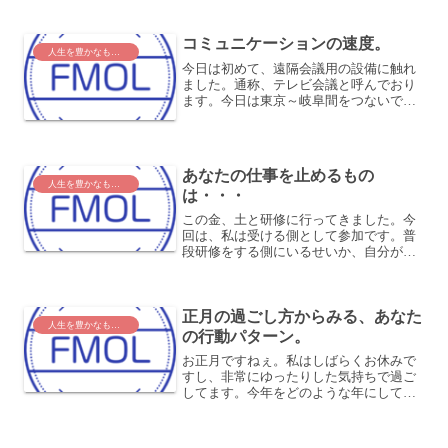
か？もしかしたら、あなたもそうです
か？ (^o^;メールに対して、すぐ返信する
か...
コミュニケーションの速度。
人生を豊かなものに
今日は初めて、遠隔会議用の設備に触れ
ました。通称、テレビ会議と呼んでおり
ます。今日は東京～岐阜間をつないでど
んな感じかテストしたのですが、これが
もう大変。こちらがしゃべった1秒後ぐら
いに向こうに聞こえるらしく、パソコン
の画面も表示できるので...
あなたの仕事を止めるもの
人生を豊かなものに
は・・・
この金、土と研修に行ってきました。今
回は、私は受ける側として参加です。普
段研修をする側にいるせいか、自分が研
修を受けているというのに、ついつい自
分だったらどうするか、ここはこうした
方がいいかな、これは使えるかも、ここ
正月の過ごし方からみる、あなた
は滑ってるな～、などなど...
人生を豊かなものに
の行動パターン。
お正月ですねぇ。私はしばらくお休みで
すし、非常にゆったりした気持ちで過ご
してます。今年をどのような年にしてい
こうか、どのように変わって行こうか、
どのようになったらハッピーか、といっ
たことに思いを巡らしています。あなた