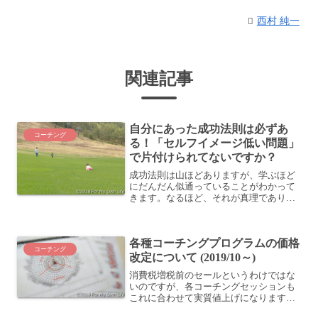
西村 純一
関連記事
自分にあった成功法則は必ずあ
コーチング
る！「セルフイメージ低い問題」
で片付けられてないですか？
成功法則は山ほどありますが、学ぶほど
にだんだん似通っていることがわかって
きます。なるほど、それが真理であり、
原理原則なんだろうな、と思えてきま
す。だからといって、それが実践できる
かというとなかなか難しい話です。とい
各種コーチングプログラムの価格
うのも、私たちはひとりひと...
コーチング
改定について (2019/10～)
消費税増税前のセールというわけではな
いのですが、各コーチングセッションも
これに合わせて実質値上げになりますの
で、今のうちにお申し込みいただくと若