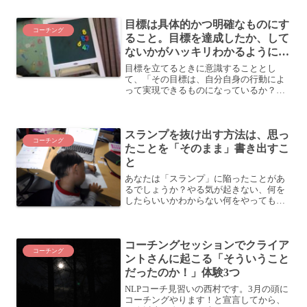
干お得にセッションが受けられます。今
月中にお申し込みいただき、支払いまで
目標は具体的かつ明確なものにす
完了すれば現行通りのお値...
コーチング
ること。目標を達成したか、して
ないかがハッキリわかるようにし
ておく。
目標を立てるときに意識することとし
て、「その目標は、自分自身の行動によ
って実現できるものになっているか？」
というのが重要です。目標を達成する人
になるための、目標設定のコツ。目標が
達成できない人は、目標の立て方が間違
スランプを抜け出す方法は、思っ
っている。その上で、さらに...
コーチング
たことを「そのまま」書き出すこ
と
あなたは「スランプ」に陥ったことがあ
るでしょうか？やる気が起きない、何を
したらいいかわからない何をやってもダ
メな気がするなどなど、普段通りのパフ
ォーマンスが出せない状況です。私も時
折そういう時があって、今まさにそんな
コーチングセッションでクライア
傾向にあります (苦笑そ...
コーチング
ントさんに起こる「そういうこと
だったのか！」体験3つ
NLPコーチ見習いの西村です。3月の頭に
コーチングやります！と宣言してから、