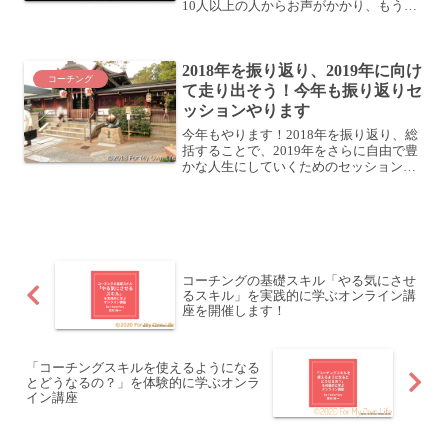
10人以上の人からお声がかかり、もう7
人ほどクライアント体験していただきま
した。コーチングセッションの中でクラ
イアントさんに大きな変化が見られる瞬
2018年を振り返り、2019年に向け
間がとてもワクワク...
コーチング
て走り出そう！今年も振り返りセ
ッションやります
今年もやります！2018年を振り返り、総
括することで、2019年をさらに自由で豊
かな人生にしていくためのセッションで
す。ここ数年やってみて思うのは、こう
して1年を振り返り、次に活かすというこ
とをしている人は、ただただ日々をすご
している人より...
コーチングの基礎スキル「やる気にさせ
るスキル」を実践的に学ぶオンライン講
座を開催します！
「コーチングスキルを使えるようになる
とどうなるの？」を体験的に学ぶオンラ
イン講座