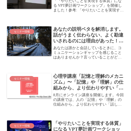
「『やりたいことを実現する体質』にな
る VPT夢計画ワークショップ」を開催し
ました！参考: 「やりたいことを実現する
体質」になる VPT夢計画ワークショップ
「やりたいことを実現する体質」になる
VPT夢計画ワークショップどんなワーク
あなたの説明ベタを解消します。
ショッ...
セミナー情報
話がうまく伝わらない、よく勘違
いされるのには理由があった！相
手に合わせた説明ができるように
あなたは誰かと会話しているときに、コ
なるワークショップ
ミュニケーションギャップを感じること
はありませんか？言っていることがどう
も伝わっていない (気がする)、相手が言
っていることが理解できない、といった
ことを始め、お互い話している内容を勘
心理学講座「記憶と理解のメカニ
違いしていたことが後...
セミナー情報
ズム」〜「記憶」や「理解」の仕
組みから、より伝わりやすい「話
し方」を導き出す〜
8月にオンライン講座を開催します。今回
の講座では、人の「記憶」や「理解」の
仕組みから、より伝わりやすい「話し
方」を導き出していきます。効果的な
「話し方」を学ぶ今回の講座は、人に何
かを教えたり、説明したり、支援したり
「やりたいことを実現する体質」
することがある人にとって効...
セミナー情報
になる VPT夢計画ワークショッ