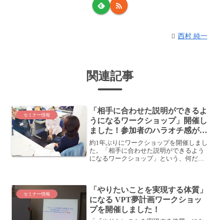
西村 純一
関連記事
「相手に合わせた説明ができるよ
セミナー情報
うになるワークショップ」開催し
ました！参加者のハラオチ感が素
晴らしくよかった
約1年ぶりにワークショップを開催しまし
た。「相手に合わせた説明ができるよう
になるワークショップ」という、何だか
長いネーミングになりましたが、確かに
そういうことを扱うことができました。
みなさんいい感じにハラオチしたみたい
「やりたいことを実現する体質」
で、懇親会の会話の節々...
セミナー情報
になる VPT夢計画ワークショッ
プを開催しました！