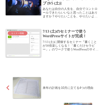
プ [9/5 (土)]
あなたは自分の人生を、自分でコントロ
ールできたらいいなと思ったことはあり
ますか？やりたいことを、やりたいよう
にできたらいいなぁと思っていないでし
ょうか。そう思いながらも、現実はなか
なか難しく、思ったようには生きられて
7/13 (土)のセミナーで使う
いないかもしれません。「...
セミナー情報
WordPressサイトが完成！
7/13 (土)に開催するセミナー『書くこと
が30倍楽しくなる！「書くだけセラピ
ー」』のワークで使うWordPressのサイト
が完成しました！・7/13(土) 書くことが
30倍楽しくなる！「書くだけセラピー」
開催します！セミナーでは、参加者...
来年の計画を10月に立てる4つの理由