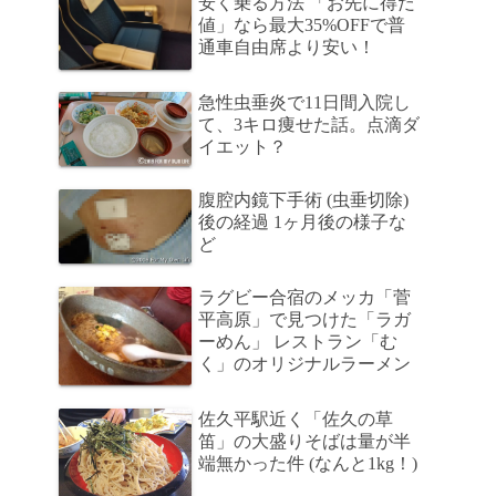
安く乗る方法 「お先に得だ
値」なら最大35%OFFで普
通車自由席より安い！
急性虫垂炎で11日間入院し
て、3キロ痩せた話。点滴ダ
イエット？
腹腔内鏡下手術 (虫垂切除)
後の経過 1ヶ月後の様子な
ど
ラグビー合宿のメッカ「菅
平高原」で見つけた「ラガ
ーめん」 レストラン「む
く」のオリジナルラーメン
佐久平駅近く「佐久の草
笛」の大盛りそばは量が半
端無かった件 (なんと1kg！)