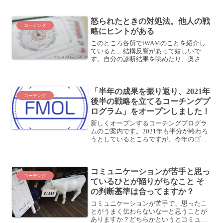
感じがします。...
怒られたときの対処法。他人の戦
コーチング
略にヒントがある
このところ各所でiWAMのことを紹介し
ていると、結構反響があって嬉しいで
す。自分の診断結果を眺めたり、奥さん
の分も見てみたりして (彼女にも早速やっ
てもらった)いると、ああ、その行動特性
はこういうことなのか、というのが見え
「半年の成果を振り返り、2021年
てきます。ひとつひ...
コーチング
後半の戦略を立てるコーチングプ
ログラム」をオープンしました！
新しくオープンするコーチングプログラ
ムのご案内です。2021年も半分が終わろ
うとしているところですが、今年のゴー
ルに向かって進むことができているでし
ょうか？この半年間の行動や成果を振り
返り、次の半年の戦略を考える時間は取
コミュニケーションが苦手と思っ
れていますか？今回の...
コーチング
ているひとが陥りがちなこと そ
の判断基準は合ってますか？
コミュニケーションが苦手で、思ったこ
とがうまく伝わらないなーと思うことが
ありますか？どちらかというとコミュニ