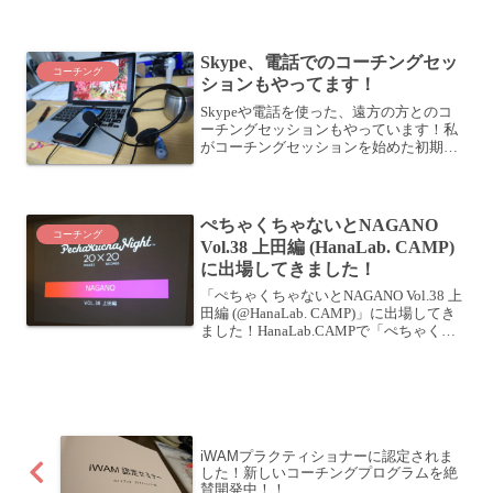
ケーションが苦手だという人は、何をも
ってそう判断しているかを確認してみる
といいかもしれません。現状を認識する
Skype、電話でのコーチングセッ
まずは、そういうコミュニ...
コーチング
ションもやってます！
Skypeや電話を使った、遠方の方とのコ
ーチングセッションもやっています！私
がコーチングセッションを始めた初期の
頃は、基本的に直接お会いしてセッショ
ンをする「対面セッション」しかしてい
ませんでした。その名残か、「なかなか
お会いできそうにない...
ぺちゃくちゃないとNAGANO
コーチング
Vol.38 上田編 (HanaLab. CAMP)
に出場してきました！
「ぺちゃくちゃないとNAGANO Vol.38 上
田編 (@HanaLab. CAMP)」に出場してき
ました！HanaLab.CAMPで「ぺちゃくち
ゃないと」今回の「ぺちゃくちゃない
と」の舞台は長野県は上田市の
「HanaLab.CAMP」さ...
iWAMプラクティショナーに認定されま
した！新しいコーチングプログラムを絶
賛開発中！！