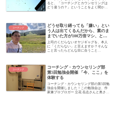
ると、「コーチングとカウンセリングは
どう違うの？」ということをよく聞かれ
ることがあります。この違いについて知
ってみたいという欲求も大事なのです
が、それはセッションをやる側の手法の
話です。コーチングやカウン...
どうせ取り繕っても「嫌い」とい
コーチング
う人は出てくるんだから、素のま
までいた方が100万倍マシ、とい
う話
上司のくだらないオヤジギャグを、本人
に「くだらない」と言えますか？そんな
こと言ったらどんな目に合うこと
か・・・まあ、たまに言っちゃう人もい
ますけど、そういう人は空気読めないん
ですかね？「人に嫌われたくない」のは
コーチング・カウンセリング部
人間の本能「人に嫌われたくはな...
コーチング
第5回勉強会開催 「今、ここ」を
体験する
コーチング・カウンセリング部の第5回勉
強会を開催しました！この勉強会は、作
家兼プロブロガー 立花 岳志さんと奥さん
の大塚 彩子さんが主宰する「ツナゲルア
カデミー」の中で発足し、有志を募って
開催しています。今回で5回目。月1ペー
スの開催が続い...