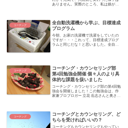
ありません。実際のところ、私は娘が熱
性けいれんでひきつけていたときに立ち
会ってないこともあって、そういうこと
が本当にあったのかすらわからないくら
全自動洗濯機から学ぶ、目標達成
いです。まあ、何事もない...
コーチング
プログラム
今朝、お家の洗濯機で洗濯をしていたの
ですが・・・これって、目標達成プログ
ラムと同じだな！と思いました。全自動
洗濯機が目標達成プログラムと同じ！？
我が家の洗濯機は全自動洗濯機です。だ
から、洗濯物を入れて、洗剤を入れて、
スイッチを入れれば、後は...
コーチング・カウンセリング部
コーチング
第4回勉強会開催 個々人のより具
体的な課題を扱いました
コーチング・カウンセリング部の第4回勉
強会を開催しました！この勉強会は、作
家兼プロブロガー 立花 岳志さんと奥さん
の大塚 彩子さんが主宰する「ツナゲルア
カデミー」の中で発足し、有志を募って
開催しています。コーチングやカウンセ
コーチングとカウンセリング、ど
リングというのは...
コーチング
ちらを受ければいいの？
コーチングもカウンセリングもやってい