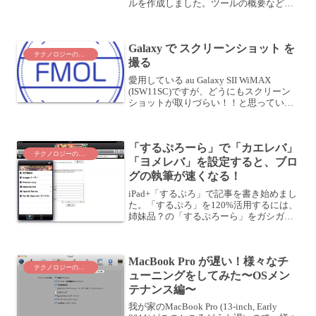
ルを作成しました。ツールの概要などは
こちらの記事を御覧ください。基本的に
公開済みのツールと変更はなく、機能追
加とユーザビリティの改善をしたものに
Galaxy で スクリーンショット を
なります。 まとめ記事...
テクノロジーのこと
撮る
愛用している au Galaxy SII WiMAX
(ISW11SC)ですが、どうにもスクリーン
ショットが取りづらい！！と思っていま
した。操作方法は、「電源ボタンとホー
ムボタンを同時押し」です。Androidユー
ザならご存知でしょうが、電...
「するぷろーら」で「カエレバ」
テクノロジーのこと
「ヨメレバ」を設定すると、ブロ
グの執筆が速くなる！
iPad+「するぷろ」で記事を書き始めまし
た。「するぷろ」を120%活用するには、
姉妹品？の「するぷろーら」をガシガシ
使うと良さそうです。この2つのアプリ
「するぷろ」+「するぷろーら」で記事を
書いていきます。具体的には、「するぷ
MacBook Pro が遅い！様々なチ
ろ」で記事を...
テクノロジーのこと
ューニングをしてみた〜OSメン
テナンス編〜
我が家のMacBook Pro (13-inch, Early