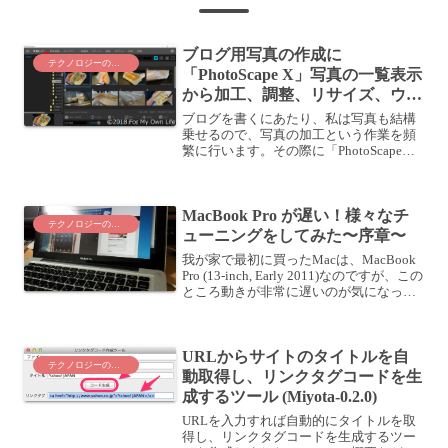
ブログ用写真の作成に
テクノロジーのこと
「PhotoScape X」写真の一覧表示
から加工、調整、リサイズ、ウォ
ーターマーク(透かし)を一括で入
ブログを書くにあたり、私は写真も結構
れる快適ツール
乗せるので、写真の加工という作業を頻
繁に行います。その際に「PhotoScape
X」という無料アプリを使っていて、こ
のアプリでは、どの写真を使うか探すた
めに、写真のサムネールをパネル表示サ
MacBook Pro が遅い！様々なチ
イズ変更 (リ...
テクノロジーのこと
ューニングをしてみた〜序章〜
我が家で最初に買ったMacは、MacBook
Pro (13-inch, Early 2011)なのですが、この
ところ動きが非常に遅いのが気になって
います。購入当初は電源ONしてからの起
動の速さやアプリケーションの動きのキ
ビキビ感が気に入っ...
URLからサイトのタイトルを自
テクノロジーのこと
動取得し、リンクタグコードを生
成するツール (Miyota-0.2.0)
URLを入力すれば自動的にタイトルを取
得し、リンクタグコードを生成するツー