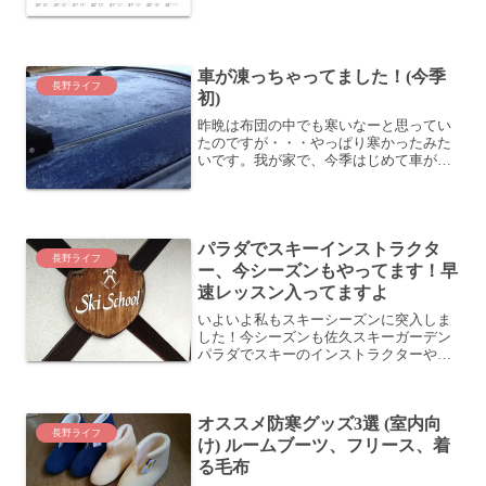
暖かくて気持ちがよかったくらいです。
そして、...
車が凍っちゃってました！(今季
長野ライフ
初)
昨晩は布団の中でも寒いなーと思ってい
たのですが・・・やっぱり寒かったみた
いです。我が家で、今季はじめて車が凍
りました。天井なんて真っ白け。車の温
度計は-4℃。もちろん凍結マークついて
ます。フロントガラスもこんな風にびっ
しり凍ってて、アイドリ...
パラダでスキーインストラクタ
長野ライフ
ー、今シーズンもやってます！早
速レッスン入ってますよ
いよいよ私もスキーシーズンに突入しま
した！今シーズンも佐久スキーガーデン
パラダでスキーのインストラクターやっ
てます。今シーズンでスキーインストラ
クターは2年目。ようやく？ユニフォーム
や名札を支給していただきました。去年
オススメ防寒グッズ3選 (室内向
は自前のウェアでしたか...
長野ライフ
け) ルームブーツ、フリース、着
る毛布