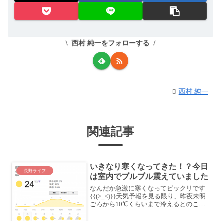
西村 純一をフォローする
西村 純一
関連記事
いきなり寒くなってきた！？今日
長野ライフ
は室内でブルブル震えていました
なんだか急激に寒くなってビックリです
{{(>_<)}}天気予報を見る限り、昨夜未明
ごろから10℃くらいまで冷えるとのこと
で、昨晩は布団を1枚増やして寝ました。
予報は当たっていたようで、朝は布団が