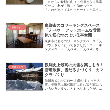
これからの時期に向けて必須となる防寒
グッズ。私が「激しく助かったー！」、
「これがあってよかったー！」と思う防
寒グッズ3点を紹介します (室内向けのグ
ッズです)オススメ防寒グッズ3選 (室内向
け)東京から長野県は御代田町というとこ
東御市のコワーキングスペース
ろに移住した...
長野ライフ
「えべや」 アットホームな雰囲
気で居心地のよい仕事空間
東御市にあるコワーキングスペース「え
べや」さんに行ってきました！コワーキ
ングスペース「えべや」「えべや」さん
は東御市のしなの鉄道田中駅にほど近い
場所にあります。こちらは東御市商工会
さんが運営しているコワーキングスペー
観測史上最高の大雪を楽しもう！
スです。個人的には、自治...
長野ライフ
雪道散歩、雪だるまづくり、カマ
クラづくり
先週末 (2014/2/14〜15)降りまくった大
雪。長野県は御代田町に住む我が家にも
いろいろ大変なこともありましたが、こ
んな状況でも楽しんでみました。雪に埋
もれたアパートかなり雪が降りまくった
おかげで、アパートも駐車場も雪に埋も
れてしまい...