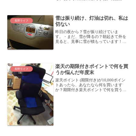
たいところがあるわけでもないですが、
イベントに参加するのでとても楽しみで
す。初日 (1/31)は、トークライブに参加
雪は振り続け、灯油は切れ、私は
今日...
長野ライフ
切ない
昨日の夜から？雪が振り続けていま
す。・まだ、雪が降るの？朝起きて外を
見ると、見事に雪が積もっています！今
もまだ降っていますね。あたかも季節が
逆戻りしてしまったかのようです。こち
らは、2012/2/8の写真です。う〜〜ん、
デジャブどころか本当...
楽天の期限付きポイントで何を買
長野ライフ
うか悩んだ年度末
楽天ポイント (期限付き)が10,000ポイン
トあったら、あなたなら何を買います
か？期限付き楽天ポイントで何を買う？
昨日 (3/31)期限の楽天ポイントが10,000
ポイント以上ありました。色々楽天カー
ドなどでお買い物をしたりしているおか
げ...