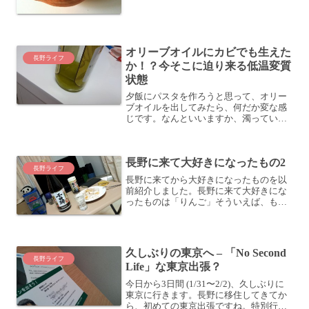
なくて野菜です。嫁さんが食べたいと言
うので、試しに買ってみました。コリン
キー地元の直売所にあったのを見かけた
嫁さんが、どこかで耳にした...
オリーブオイルにカビでも生えた
長野ライフ
か！？今そこに迫り来る低温変質
状態
夕飯にパスタを作ろうと思って、オリー
ブオイルを出してみたら、何だか変な感
じです。なんといいますか、濁っている
というか、変な物体が漂っている感じで
す。藻といえばいいか、マリモと言えば
いいか、カビと言えばいいか・・・そん
長野に来て大好きになったもの2
な感じのものが発生してい...
長野ライフ
長野に来てから大好きになったものを以
前紹介しました。長野に来て大好きにな
ったものは「りんご」そういえば、もう1
つ好きになったものがありました。それ
は、「千曲錦」です！この日本酒です
ね〜。千曲錦酒造さんの「千曲錦 金紋」
です。たまたま買ってみ...
久しぶりの東京へ – 「No Second
長野ライフ
Life」な東京出張？
今日から3日間 (1/31〜2/2)、久しぶりに
東京に行きます。長野に移住してきてか
ら、初めての東京出張ですね。特別行き