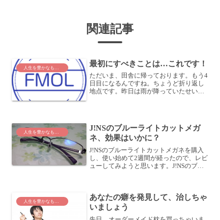
関連記事
最初にすべきことは…これです！
人生を豊かなものに
ただいま、田舎に帰っております。もう4
日目になるんですね。ちょうど折り返し
地点です。昨日は雨が降っていたせいも
あり、1歩も外に出ませんでした。1日中
靴を履かないでも生活できるのが、実家
の素晴らしいところですね (^_^)おかげ
で、かなり理想...
J!NSのブルーライトカットメガ
人生を豊かなものに
ネ、効果はいかに？
J!NSのブルーライトカットメガネを購入
し、使い始めて2週間が経ったので、レビ
ューしてみようと思います。J!NSのブル
ーライトカットメガネは、流行りのパソ
コン用メガネですね。パソコンやスマー
トフォン、テレビなどのモニタが発して
あなたの癖を発見して、治しちゃ
いるブルーライ...
人生を豊かなものに
いましょう
先日、オーダーメイド枕を買っちゃいま