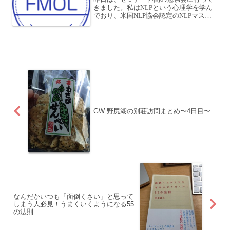
きました。私はNLPという心理学を学ん
でおり、米国NLP協会認定のNLPマスタ
ープラクティショナーという資格を持っ
ています。簡単に言うと、プロのカウン
セラーとしてのライセンスを持っている
とでも思って下さい...
GW 野尻湖の別荘訪問まとめ〜4日目〜
なんだかいつも「面倒くさい」と思って
しまう人必見！うまくいくようになる55
の法則