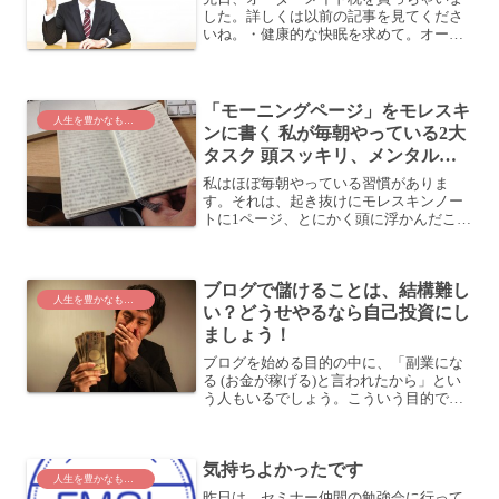
した。詳しくは以前の記事を見てくださ
いね。・健康的な快眠を求めて。オーダ
ーメイド枕を買っちゃいました！さて、
このオーダメイド枕にしてから4日経ちま
した。が、肩こりはなかなか解消されま
せんね (^^;それど...
「モーニングページ」をモレスキ
人生を豊かなものに
ンに書く 私が毎朝やっている2大
タスク 頭スッキリ、メンタルヘ
ルスにも最適で、続けるほどに効
私はほぼ毎朝やっている習慣がありま
果を実感
す。それは、起き抜けにモレスキンノー
トに1ページ、とにかく頭に浮かんだこと
をアウトプットすること。そして、
「今、自分がやりたいこと/やりたくない
こと」をリストアップすることです。
ブログで儲けることは、結構難し
「モーニングページ」のススメ...
人生を豊かなものに
い？どうせやるなら自己投資にし
ましょう！
ブログを始める目的の中に、「副業にな
る (お金が稼げる)と言われたから」とい
う人もいるでしょう。こういう目的でブ
ログを始めている方は要注意です。そう
簡単には儲からないからです。ブログで
儲けることは難しい？アフィリエイト市
気持ちよかったです
場調査2013を発表...
人生を豊かなものに
昨日は、セミナー仲間の勉強会に行って