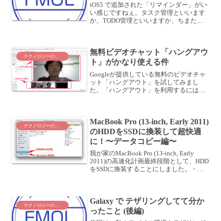
iOS5 で追加された「リマインダー」がい
い感じですねぇ。タスク管理といいます
か、TODO管理といいますか、ちまたで
はいろんな言われ方をしているようです
が、要は「いつまでに何をする」という
メモを残すツールです。素晴らしいとこ
無料ビデオチャット「ハングアウ
ろは、iClou...
テクノロジーのこと
ト」がかなり使える件
Googleが提供している無料のビデオチャ
ット「ハングアウト」を試してみまし
た。「ハングアウト」を利用するには、
まずはプラグインをインストールする必
要があります。インストールの流れにつ
いてはこちらの記事を参照してくださ
MacBook Pro (13-inch, Early 2011)
い。・無料ビデオチャッ...
テクノロジーのこと
のHDDをSSDに換装して超快適
に！〜データコピー編〜
我が家のMacBook Pro (13-inch, Early
2011)の高速化計画最終段階として、HDD
をSSDに換装することにしました。・
MacBook Proチューニング最終工程〜SSD
換装計画〜SSDに換装するには、SSDに
OS ...
Galaxy で テザリングしてて分か
テクノロジーのこと
ったこと (後編)