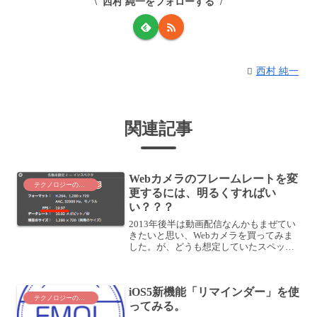
西村 純一をフォローする
西村 純一
関連記事
Webカメラのフレームレートを変
テクノロジーのこと
更するには、明るくすればい
い？？？
2013年後半は動画配信なんかもまぜてい
きたいと思い、Webカメラを買ってみま
した。が、どうも想定していたスペック
が出ていない感じがします。撮影してみ
たら、とてもカクカクなんですよ
ね・・・さあ、どうしたものか・・・(-
iOS5新機能「リマインダー」を使
"-;今回、買ったWe...
テクノロジーのこと
ってみる。