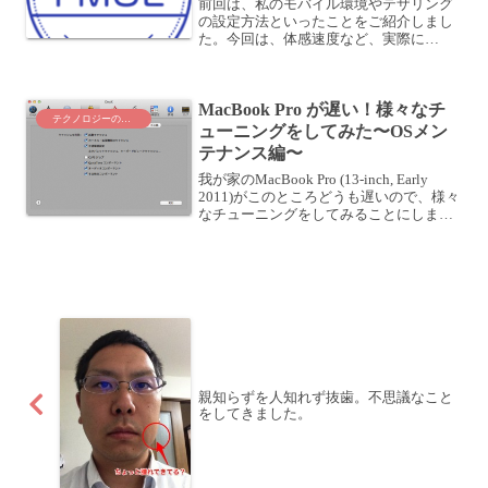
前回は、私のモバイル環境やテザリング
の設定方法といったことをご紹介しまし
た。今回は、体感速度など、実際に
Galaxyでテザリングを使ってみて感じた
ことをレビューしていきます。■ 回線速
度 (体感速度)- ニュース普段はYahoo! ニ
MacBook Pro が遅い！様々なチ
ュース...
テクノロジーのこと
ューニングをしてみた〜OSメン
テナンス編〜
我が家のMacBook Pro (13-inch, Early
2011)がこのところどうも遅いので、様々
なチューニングをしてみることにしまし
た。MacBook Pro が遅い！様々なチュー
ニングをしてみた〜序章〜GoogleでMac
のメン...
親知らずを人知れず抜歯。不思議なこと
をしてきました。