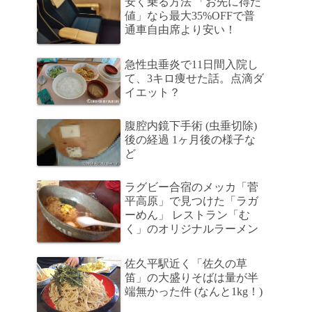
安く乗る方法 「お先に得だ
値」なら最大35%OFFで普
通車自由席より安い！
急性虫垂炎で11日間入院し
て、3キロ痩せた話。点滴ダ
イエット？
腹腔内鏡下手術 (虫垂切除)
後の経過 1ヶ月後の様子な
ど
ラグビー合宿のメッカ「菅
平高原」で見つけた「ラガ
ーめん」 レストラン「む
く」のオリジナルラーメン
佐久平駅近く「佐久の草
笛」の大盛りそばは量が半
端無かった件 (なんと1kg！)