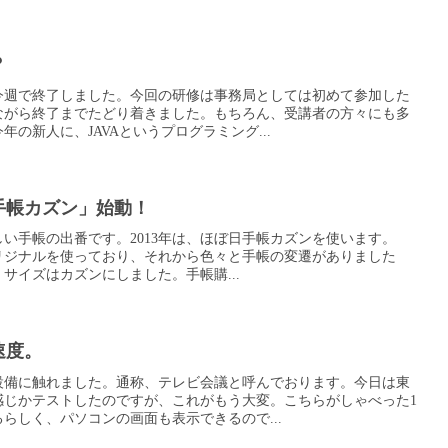
？
今週で終了しました。今回の研修は事務局としては初めて参加した
ながら終了までたどり着きました。もちろん、受講者の方々にも多
の新人に、JAVAというプログラミング...
日手帳カズン」始動！
しい手帳の出番です。2013年は、ほぼ日手帳カズンを使います。
オリジナルを使っており、それから色々と手帳の変遷がありました
サイズはカズンにしました。手帳購...
速度。
設備に触れました。通称、テレビ会議と呼んでおります。今日は東
感じかテストしたのですが、これがもう大変。こちらがしゃべった1
らしく、パソコンの画面も表示できるので...