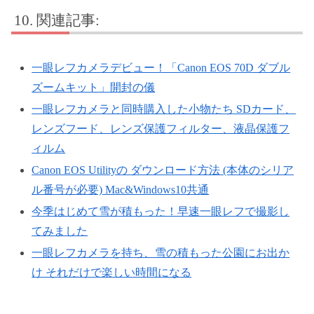
関連記事:
一眼レフカメラデビュー！「Canon EOS 70D ダブル
ズームキット」開封の儀
一眼レフカメラと同時購入した小物たち SDカード、
レンズフード、レンズ保護フィルター、液晶保護フ
ィルム
Canon EOS Utilityの ダウンロード方法 (本体のシリア
ル番号が必要) Mac&Windows10共通
今季はじめて雪が積もった！早速一眼レフで撮影し
てみました
一眼レフカメラを持ち、雪の積もった公園にお出か
け それだけで楽しい時間になる