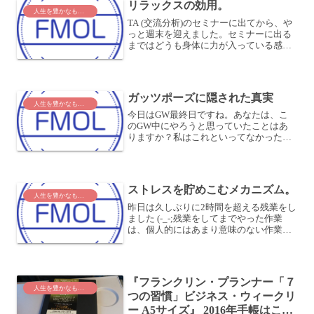
リラックスの効用。
人生を豊かなものに
TA (交流分析)のセミナーに出てから、や
っと週末を迎えました。セミナーに出る
まではどうも身体に力が入っている感じ
がして、いくら休んでも力が抜けなかっ
たのですが、今週はかなり力が抜けてい
ます。何だか力が抜け過ぎている感じも
しますが (^_^...
ガッツポーズに隠された真実
人生を豊かなものに
今日はGW最終日ですね。あなたは、こ
のGW中にやろうと思っていたことはあ
りますか？私はこれといってなかったの
ですが、これまでやろうと思っていたこ
とをどんどんやっていきました。ひと通
り出来上がったので、気持ちがいいです
ね (^_^)v♪～さて...
ストレスを貯めこむメカニズム。
人生を豊かなものに
昨日は久しぶりに2時間を超える残業をし
ました (-_-;残業をしてまでやった作業
は、個人的にはあまり意味のない作業で
した。非常に疲れてしまいました。上司
から残業するように言われたときは、嫌
だなぁと思いながらも、どこかまあ仕方
がないなぁと思い...
『フランクリン・プランナー「７
人生を豊かなものに
つの習慣」ビジネス・ウィークリ
ー A5サイズ』 2016年手帳はこれ