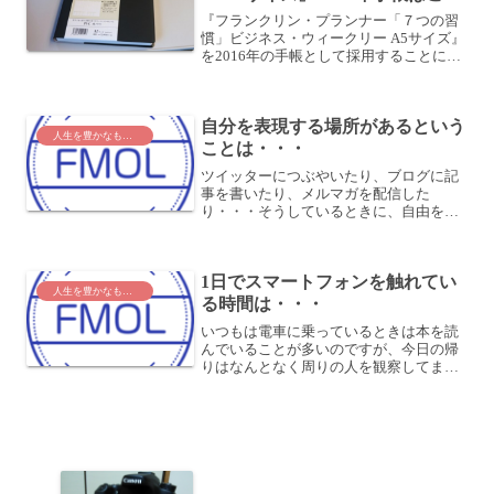
に決定
『フランクリン・プランナー「７つの習
慣」ビジネス・ウィークリー A5サイズ』
を2016年の手帳として採用することにし
ました！フランクリン・プランナー 7つ
の習慣 ビジネス・ウィークリー 2016年1
月始まり A5 ブラック 62676pos...
自分を表現する場所があるという
人生を豊かなものに
ことは・・・
ツイッターにつぶやいたり、ブログに記
事を書いたり、メルマガを配信した
り・・・そうしているときに、自由を感
じます。自分をそのまま表現しているの
が楽しいです。何の制限もなく、思うが
ままに表現できる場所があるというの
1日でスマートフォンを触れてい
は、すばらしい！思うに、制約を...
人生を豊かなものに
る時間は・・・
いつもは電車に乗っているときは本を読
んでいることが多いのですが、今日の帰
りはなんとなく周りの人を観察してまし
た。すごいですよね～。ひたすらスマー
トフォンを触り続けている人が結構いま
す。暇があったらつい触ってしまうのも
分かりますけどね (^^...