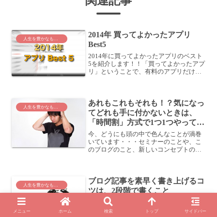
関連記事
2014年 買ってよかったアプリ
人生を豊かなものに
Best5
2014年に買ってよかったアプリのベスト
5を紹介します！！「買ってよかったアプ
リ」ということで、有料のアプリだけで
ピックアップしましたよ。ただ、改めて
振り返ると、有料のアプリなんて1年を通
じてほとんど買ってないですね。この5つ
あれもこれもそれも！？気になっ
でほとんどだと...
人生を豊かなものに
てどれも手に付かないときは、
「時間割」方式で1つ1つやってみ
よう
今、どうにも頭の中で色んなことが渦巻
いています・・・セミナーのことや、こ
のブログのこと、新しいコンセプトのブ
ログを立ち上げること、iPhoneアプリ開
発のこと、出版すること、・・・セミナ
ーについて7/13 (土)のセミナーについて
ブログ記事を素早く書き上げるコ
は、Twi...
人生を豊かなものに
ツは、2段階で書くこと
ブログの記事を1本書くときに、どのくら
いの時間をかけていますか？30分？45
メニュー
ホーム
検索
トップ
サイドバー