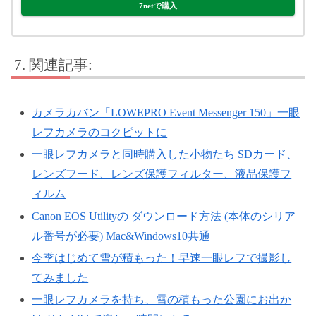
7netで購入
関連記事:
カメラカバン「LOWEPRO Event Messenger 150」一眼
レフカメラのコクピットに
一眼レフカメラと同時購入した小物たち SDカード、
レンズフード、レンズ保護フィルター、液晶保護フ
ィルム
Canon EOS Utilityの ダウンロード方法 (本体のシリア
ル番号が必要) Mac&Windows10共通
今季はじめて雪が積もった！早速一眼レフで撮影し
てみました
一眼レフカメラを持ち、雪の積もった公園にお出か