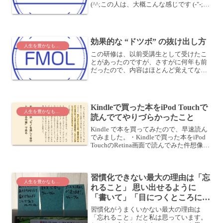
(^^;この人は、大概こんな感じです (-"-;あ
なたの周りにも、そういう人はいません
か？もしかしたら、あなたもそうです
か？ (^o^;メールに対して、すぐ返信する
か...
効果的な “ドツボ” の抜け出し方
人生を豊かなものに
この研修は、以前受講生として受けたこ
とがあったのですが、さすがに何年も前
だったので、内容はほとんど覚えてない
です (^^;というのも、やっぱり一方的に
時間いっぱい詰め込んで教えるというス
タイルでは、あまり頭に残らないので
は、と思っております...
Kindleで買った本をiPod Touchで
人生を豊かなものに
読んでてやりづらかったこと
Kindle で本を買ってみたので、早速読ん
でみました。・Kindleで買った本をiPod
TouchのRetina画面で読んでみた件想像以
上に快適で、読みやすかったですね。た
だ、操作していてちょっとやりづらいこ
とがありました・・・気になる...
習慣化できない最大の理由は「忘
人生を豊かなものに
れること」 思い出せるように
「書いて」「目につくところに貼
っておく」ことにしました
習慣化がうまくいかない最大の理由は
「忘れること」だと私は思っています。