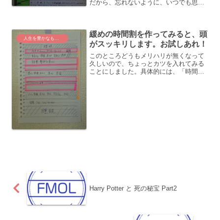
だから、忘れないように、いつでも思い
出せるように。大切にしたいことを「書
いて」「目につくところに貼っておく」
ことにしました。いつでも思い出せるよ
緩めの時間割を作ってみると、頭
うに仕掛けを作る以前は、我...
人生を豊かなものに
がスッキリします。お試しあれ！
このところどうもメリハリが無くなって
久しいので、ちょっとカツを入れてみる
ことにしました。具体的には、「時間
割」をつくって、1日の大雑把な過ごし方
を決めることに。「1日の時間割」を作る
まずは、時間割の作成です。カツを入れ
るとか言いながら、えら...
Harry Potter と 死の秘宝 Part2