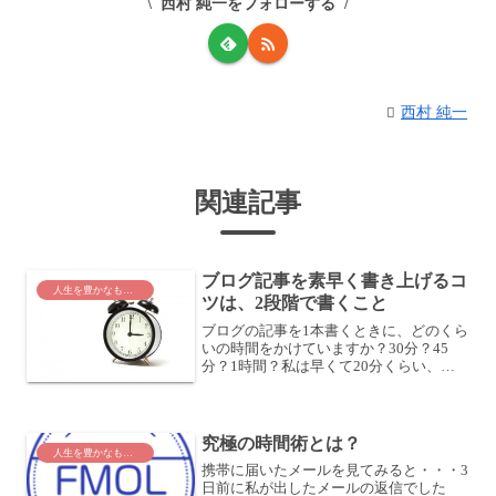
西村 純一をフォローする
西村 純一
関連記事
ブログ記事を素早く書き上げるコ
人生を豊かなものに
ツは、2段階で書くこと
ブログの記事を1本書くときに、どのくら
いの時間をかけていますか？30分？45
分？1時間？私は早くて20分くらい、長
いと1時間以上かかります。大体90分で2
本書くので、1本あたり平均して45〜50
分といったところでしょうか。どういう
ときに時間...
究極の時間術とは？
人生を豊かなものに
携帯に届いたメールを見てみると・・・3
日前に私が出したメールの返信でした