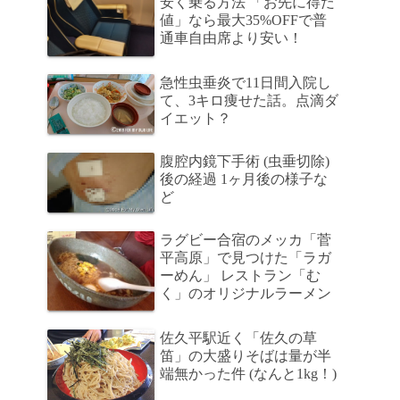
安く乗る方法 「お先に得だ
値」なら最大35%OFFで普
通車自由席より安い！
急性虫垂炎で11日間入院し
て、3キロ痩せた話。点滴ダ
イエット？
腹腔内鏡下手術 (虫垂切除)
後の経過 1ヶ月後の様子な
ど
ラグビー合宿のメッカ「菅
平高原」で見つけた「ラガ
ーめん」 レストラン「む
く」のオリジナルラーメン
佐久平駅近く「佐久の草
笛」の大盛りそばは量が半
端無かった件 (なんと1kg！)