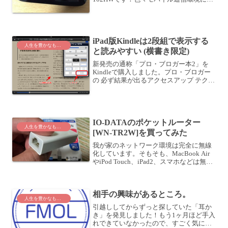
いては考えていたのですが・・・・モバ
イル通信環境について考え中ここは
SoftBankにしてみよう、ということで契
約してきま...
iPad版Kindleは2段組で表示する
人生を豊かなものに
と読みやすい (横書き限定)
新発売の通称「プロ・ブロガー本2」を
Kindleで購入しました。プロ・ブロガー
の 必ず結果が出るアクセスアップ テクニ
ック100 ファンにも検索エンジンにも好
かれるブログ運営の極意posted with ヨメ
レバコグレマサト,するぷ インプ...
IO-DATAのポケットルーター
人生を豊かなものに
[WN-TR2W]を買ってみた
我が家のネットワーク環境は完全に無線
化しています。そもそも、MacBook Air
やiPod Touch、iPad2、スマホなどは無線
LANしか使えませんからね。有線LANが
使える端末は、我が家ではもうMacBook
Proくらいです。これ...
相手の興味があるところ。
人生を豊かなものに
引越ししてからずっと探していた「耳か
き」を発見しました！もう1ヶ月ほど手入
れできていなかったので、すごく気にな