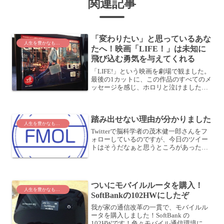
関連記事
「変わりたい」と思っているあな
人生を豊かなものに
たへ！映画「LIFE！」は未知に
飛び込む勇気を与えてくれる
「LIFE!」という映画を劇場で観ました。
最後の1カットに、この作品のすべてのメ
ッセージを感じ、ホロリと泣けました。
とにかく、前に前に。向かって行きたく
なるような。そんな映画でした。映画
「LIFE！」の出会いは、たまたま映画館
踏み出せない理由が分かりました
にてこの映画と...
人生を豊かなものに
Twitterで脳科学者の茂木健一郎さんをフ
ォローしているのですが、今日のツイー
トはそうだなぁと思うところがあったの
で、紹介します。『「偶有性忌避症候
群」は、日本に蔓延する風土病である』
というようなことをつぶやいておりま
す。「偶有性忌避症候...
ついにモバイルルータを購入！
人生を豊かなものに
SoftBankの102HWにしたぞ
我が家の通信改革の一貫で、モバイルル
ータを購入しました！SoftBank の
102HWです！色々モバイル通信環境につ