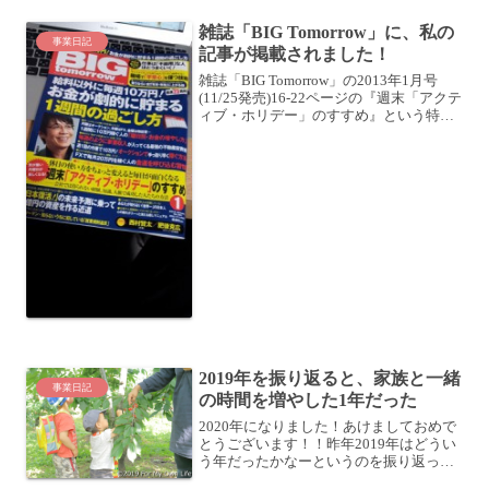
めているHUGME事業の中核となる施設
雑誌「BIG Tomorrow」に、私の
です (HUGME...
事業日記
記事が掲載されました！
雑誌「BIG Tomorrow」の2013年1月号
(11/25発売)16-22ページの『週末「アクテ
ィブ・ホリデー」のすすめ』という特集
に、私が取材を受けた記事が掲載されま
した！(私のことが書かれているのは、
19-21ページ)BIG to...
2019年を振り返ると、家族と一緒
事業日記
の時間を増やした1年だった
2020年になりました！あけましておめで
とうございます！！昨年2019年はどうい
う年だったかなーというのを振り返って
みると、「家族との時間を増やした1年」