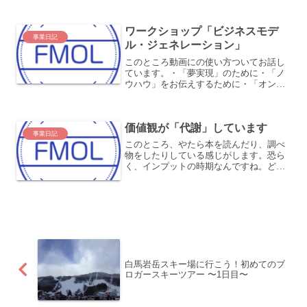
だったなー、という感じがします。家族
と一緒の時間を増やした1年2018年末に
インフルエ...
ワークショップ「ビジネスモデ
事業日記
ル・ジェネレーション」
このところ動画にの使い方ついてお話し
ています。・「夢実現」のために・「ノ
ウハウ」をお伝えするために・「オンラ
インワークショップ」として・「感動を
伝える」ために・「好きな人とより親密
になる」ためになどなど様々な動画の使
価値観が「代謝」しています
い方があります。今回は「...
事業日記
このところ、やたら本を読んだり、調べ
物をしたりしている感じがします。恐ら
く、インプットの時期なんですね。どん
どん取り入れている感じがします。新し
いものを取り入れて、古いものを捨てて
いるような、そんな感じがします。いら
ないものがどんどん見えて...
白馬岩岳スキー場に行こう！初めてのブ
ロガースキーツアー 〜1日目〜