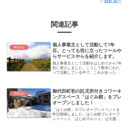
西村 純一
関連記事
個人事業主として活動して7年
事業日記
目。とっても役に立ったツールや
らサービスやらを紹介します。
個人事業主として活動をはじめてから7年
目に突入しました。こうして数年にわた
って活動している中で、これがあったか
ら続けていられるとか、とても役に立っ
ているといったものについて紹介しま
す。これから個人事業主としての活動を
御代田町初の託児所付きコワーキ
考えている会社員の方や、...
事業日記
ングスペース「はぐみ館」をプレ
オープンしました！
「はぐみ館」のプレオープンイベントを
昨日開催しました。はぐみ館プレオープ
ンイベント「はじめマルシェ」は大盛況
でした！ | はぐみ館 ホームページこの
「はぐみ館」は、我が家が夫婦共同で進