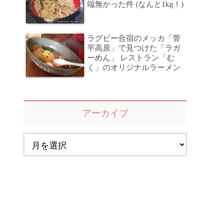
端無かった件 (なんと1kg！)
ラグビー合宿のメッカ「菅
平高原」で見つけた「ラガ
ーめん」 レストラン「む
く」のオリジナルラーメン
アーカイブ