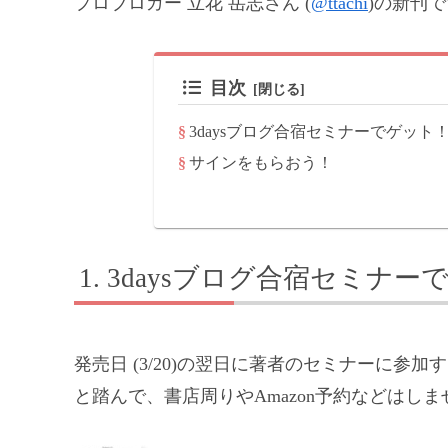
プロブロガー 立花 岳志さん (
@ttachi
)の新刊
目次
3daysブログ合宿セミナーでゲット
サインをもらおう！
3daysブログ合宿セミナー
発売日 (3/20)の翌日に著者のセミナーに
と踏んで、書店周りやAmazon予約などはしま