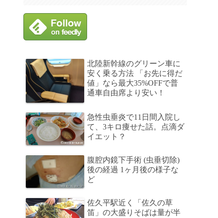
北陸新幹線のグリーン車に
安く乗る方法 「お先に得だ
値」なら最大35%OFFで普
通車自由席より安い！
急性虫垂炎で11日間入院し
て、3キロ痩せた話。点滴ダ
イエット？
腹腔内鏡下手術 (虫垂切除)
後の経過 1ヶ月後の様子な
ど
佐久平駅近く「佐久の草
笛」の大盛りそばは量が半