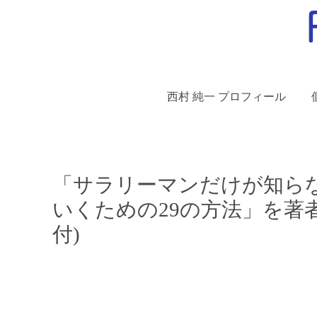
西村 純一 プロフィール
「サラリーマンだけが知ら
いくための29の方法」を著
付)