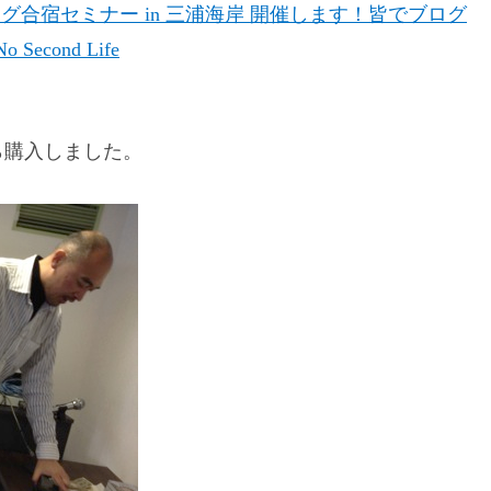
ysブログ合宿セミナー in 三浦海岸 開催します！皆でブログ
cond Life
ら購入しました。