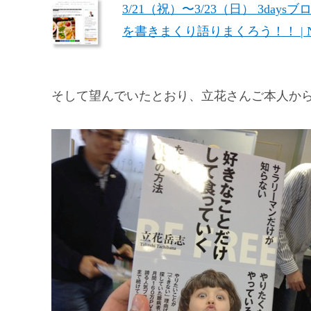
3/21（祝）〜3/23（日） 3da
を書きまくり語りまくろう！！ | No Se
そして望んでいたとおり、立花さんご本人か