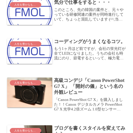
気分で仕事をすると・・・
人生を豊かなものに
このところ、先の韓国の案件と、元々や
っている研修関連の案件が同時進行して
いて、ちょっと混乱しています (^^;当た
り前のことですが、それぞれミッション
があり、期限があります。ついでに、日
常の雑多な作業もあります。上司から
「ちょっとこんな資料...
コーディングがうまくなるコツ。
人生を豊かなものに
もう1ヶ月ほど前ですが、会社の蛍光灯が
全てLEDになりました。うちの会社も時
流にのり、節電するといって、極力電気
を付けないよう、お達しが出てました。
ガラスが大きいので、昼間はいいのです
が、夕方になるとかなり暗かったです。
曇や雨の日はさすがに...
高級コンデジ「Canon PowerShot
人生を豊かなものに
G7 X」 「開封の儀」という名の
外観レビュー
「Canon PowerShot G7 X」を購入しまし
た！！Canon デジタルカメラ PowerShot
G7 X 光学4.2倍ズーム 1.0型センサー
PSG7Xposted with カエレバ キヤノン
2014-10-03 Ama...
ブログを書くスタイルを変えてみ
人生を豊かなものに