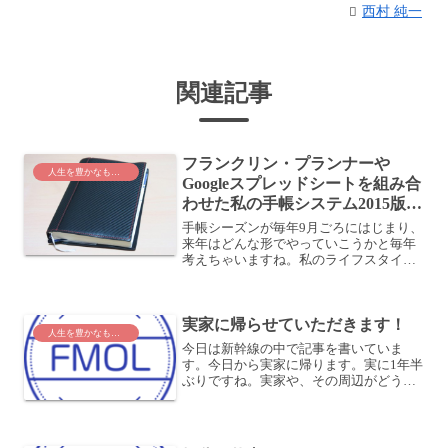
西村 純一
関連記事
フランクリン・プランナーや
人生を豊かなものに
Googleスプレッドシートを組み合
わせた私の手帳システム2015版は
こんな感じだ
手帳シーズンが毎年9月ごろにはじまり、
来年はどんな形でやっていこうかと毎年
考えちゃいますね。私のライフスタイル
も変化していますし、それに合わせて手
帳システムも年々ブラッシュアップして
います。ここでは主に2014年〜2015年に
実家に帰らせていただきます！
かけて構築して...
人生を豊かなものに
今日は新幹線の中で記事を書いていま
す。今日から実家に帰ります。実に1年半
ぶりですね。実家や、その周辺がどうな
っているか楽しみです。私の出身は愛媛
県で、もっと言うと瀬戸内海の島です。
海に囲まれて育ったので、海が好きなん
ですよね。どんなところに...