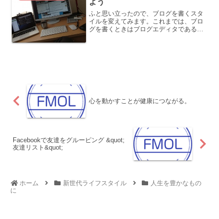
よう
ふと思い立ったので、ブログを書くスタ
イルを変えてみます。これまでは、ブロ
グを書くときはブログエディタである
MarsEditを立ち上げて、新規投稿ウィン
ドウを開き、そこに打ち込んでいまし
た。文章作成時の作業が煩雑記事を打ち
込みながら、リンクを...
心を動かすことが健康につながる。
Facebookで友達をグルーピング &quot;
友達リスト&quot;
ホーム
新世代ライフスタイル
人生を豊かなもの
に