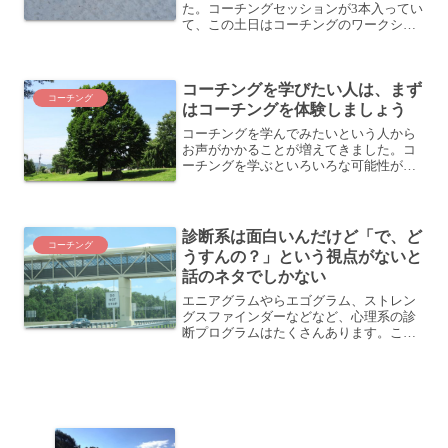
た。コーチングセッションが3本入ってい
て、この土日はコーチングのワークショ
ップに2日間参加するという、私の中では
コーチング漬けの1週間だったなーと思い
ます。いつもこんなにコーチングばっか
コーチングを学びたい人は、まず
りしてないですが ...
コーチング
はコーチングを体験しましょう
コーチングを学んでみたいという人から
お声がかかることが増えてきました。コ
ーチングを学ぶといろいろな可能性が広
がるので、私としてもぜひ学んでいただ
きたいです。ただ、そういう人こそ、ま
ずは自分がコーチングセッションを体験
した方がいいと私は考えて...
診断系は面白いんだけど「で、ど
コーチング
うすんの？」という視点がないと
話のネタでしかない
エニアグラムやらエゴグラム、ストレン
グスファインダーなどなど、心理系の診
断プログラムはたくさんあります。この
診断、うまく使えばいいんですけど、ど
うもうまく使っている人は少ないみたい
です。話のネタにはなっているけど、そ
れ以上のものになってない...