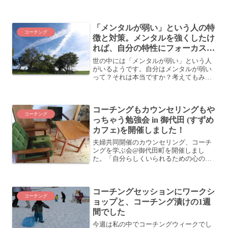
と」です。結局のところ、手っ取り早く
成果を出す方法は「行動すること」なん
です。成果を手に入れる人の共通点=行動
「メンタルが弱い」という人の特
している私が提供している...
コーチング
徴と対策。メンタルを強くしたけ
れば、自分の特性にフォーカスす
るべし。
世の中には「メンタルが弱い」という人
がいるようです。自分はメンタルが弱い
って？それは本当ですか？考えてもみて
ください。メンタルの強い/弱いというの
は、何を基準にしているのでしょうか？
メンタルに強いも弱いもないさて、あな
コーチングもカウンセリングもや
たはメンタルが強い方で...
コーチング
っちゃう勉強会 in 御代田 (すずめ
カフェ)を開催しました！
夫婦共同開催のカウンセリング、コーチ
ングを学ぶ会@御代田町を開催しまし
た。「自分らしくいられるための心のあ
り方を学ぶ会」と銘打ってます。この勉
強会も今回で2回目。コーチングやカウン
セリングを実際に体験しながら学ぶ場所
コーチングセッションにワークシ
です。今回は参加者の方の...
コーチング
ョップと、コーチング漬けの1週
間でした
今週は私の中でコーチングウィークでし