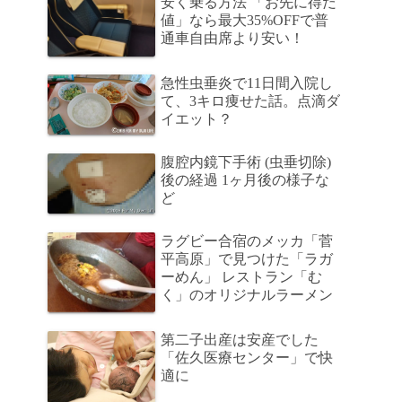
安く乗る方法 「お先に得だ
値」なら最大35%OFFで普
通車自由席より安い！
急性虫垂炎で11日間入院し
て、3キロ痩せた話。点滴ダ
イエット？
腹腔内鏡下手術 (虫垂切除)
後の経過 1ヶ月後の様子な
ど
ラグビー合宿のメッカ「菅
平高原」で見つけた「ラガ
ーめん」 レストラン「む
く」のオリジナルラーメン
第二子出産は安産でした
「佐久医療センター」で快
適に