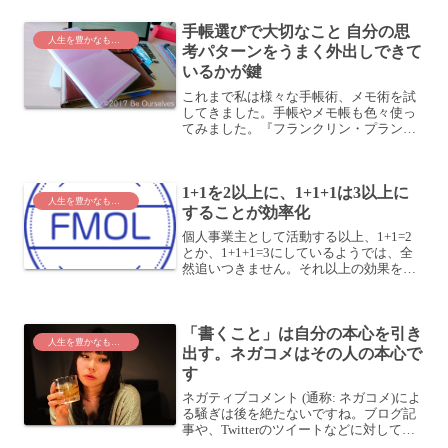
の卵になっていれば、綺麗に殻は剥けま
す。半熟だと、殻を剥こう...
手帳選びで大切なこと 自分の思
人生を豊かなものに
考パターンをうまく外出しできて
いるかが鍵
これまで私は様々な手帳術、メモ術を試
してきました。手帳やメモ帳も色々使っ
てみました。『フランクリン・プランナ
ー「７つの習慣」ビジネス・ウィークリ
ー A5サイズ』 2016年手帳はこれに決定
フランクリン・プランナーやGoogleスプ
1+1を2以上に、1+1+1は3以上に
レッドシー...
人生を豊かなものに
することが効率化
個人事業主として活動する以上、1+1=2
とか、1+1+1=3にしているようでは、全
然追いつきません。それ以上の効果を生
み出すつもりで、組合せることが収益ア
ップや効率アップにつながります。
「100円のコーラを1000円で売る方法」
「書くこと」は自分の本心を引き
から最近、1...
人生を豊かなものに
出す。ネガコメはその人の本心で
す
ネガティブコメント (通称: ネガコメ)によ
る騒ぎは後を絶たないですね。ブログ記
事や、Twitterのツイートなどに対して否
定的なメッセージを送っているのを見る