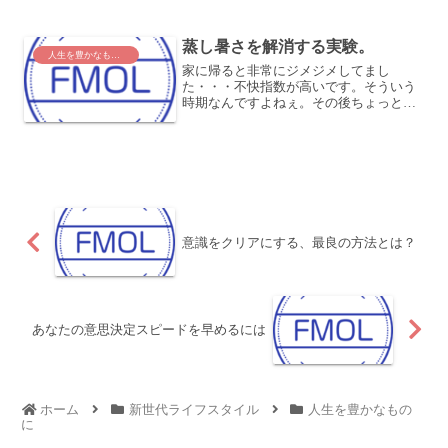
と、気持ちがいいものではないで
す・・・(-“-;中では炎上と呼ばれる状況
蒸し暑さを解消する実験。
にまでな...
人生を豊かなものに
家に帰ると非常にジメジメしてまし
た・・・不快指数が高いです。そういう
時期なんですよねぇ。その後ちょっと用
事があって出かけたついでにスーパーに
寄ったところ・・・タンク型除湿剤が急
に目につきました。「これで湿気は解消
するのかな？まあ、やってみる...
意識をクリアにする、最良の方法とは？
あなたの意思決定スピードを早めるには
ホーム
新世代ライフスタイル
人生を豊かなもの
に