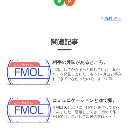
西村 純一
関連記事
相手の興味があるところ。
人生を豊かなものに
引越ししてからずっと探していた「耳か
き」を発見しました！もう1ヶ月ほど手入
れできていなかったので、すごく気にな
っていて・・・嫁さんがどう探しても見
つからなかったのですが、私がちょっと
捜すと見つかりました。我が家では、割
とこういうことがありま...
コミュニケーションとゆで卵。
人生を豊かなものに
今朝は久しぶりに、ゆで卵を作って食べ
てみました。引越ししてきて初めて作っ
たゆで卵。果たして出来の方は・・・コ
ミュニケーションは、ゆで卵とどこか似
ているかもしれません。ちゃんと固ゆで