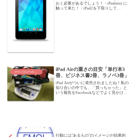
おく必要があるでしょう！・iPadmini に
触って来た！・iPad2を下取りして
iPadminiを手に入れる？Nexus 7 もなかな
かやる？ということで、Nexus 7 も触っ
て来ま...
iPad Airの重さの目安「単行本3
テクノロジーのこと
冊、ビジネス書2冊、ラノベ3冊」
iPad Airがついに発売されましたね！私の
知り合いの中でも、「買っちゃった」と
いう報告をFacebookなどでよく見かけま
す。私はまだ買ってません・・・軽いっ
ていいな。魅力的ですよね。469gなん
て。我が家のiPad2なんて・・・806...
行動には”あるもの”のイメージが効果的