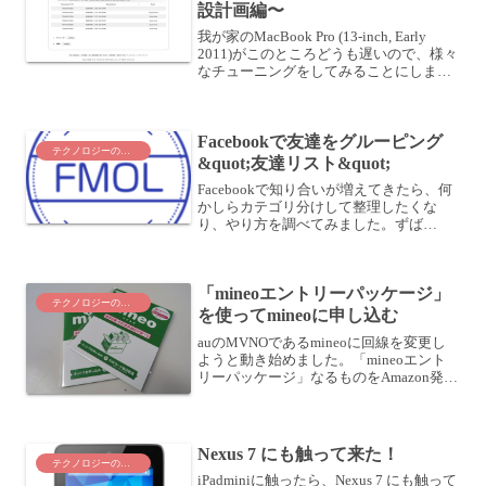
設計画編〜
我が家のMacBook Pro (13-inch, Early
2011)がこのところどうも遅いので、様々
なチューニングをしてみることにしまし
た。 MacBook Pro が遅い！様々なチュー
ニングをしてみた〜序章〜MacBook Pro
...
Facebookで友達をグルーピング
テクノロジーのこと
&quot;友達リスト&quot;
Facebookで知り合いが増えてきたら、何
かしらカテゴリ分けして整理したくな
り、やり方を調べてみました。ずば
り、"友達リスト"という機能を使えばよ
いようです。"サークル"、"家族"、"友
人"、"◯◯セミナー参加者"、"××勉強会
「mineoエントリーパッケージ」
参加者"、...
テクノロジーのこと
を使ってmineoに申し込む
auのMVNOであるmineoに回線を変更し
ようと動き始めました。「mineoエント
リーパッケージ」なるものをAmazon発見
したのですが、こちらが今なら46%OFF
だと言うではないですか。ケイ・オプテ
ィコム mineoエントリーパッケージ...
Nexus 7 にも触って来た！
テクノロジーのこと
iPadminiに触ったら、Nexus 7 にも触って