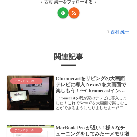
西村 純一をフォローする
西村 純一
関連記事
Chromecastをリビングの大画面
テクノロジーのこと
テレビに導入 Nexus7を大画面で
楽しもう！〜Chromecastインス
トール編〜
Chromecastを我が家のテレビに導入しま
した！これでNexus7を大画面で楽しむこ
とができるようになりましたよ〜 (*￣▽
￣*)Google Chromecast ( クロームキャス
ト ) Wi-Fi経由 テレビ接続 ストリーミング
...
MacBook Pro が遅い！様々なチ
テクノロジーのこと
ューニングをしてみた〜メモリ増