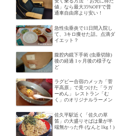
安く乗る方法 「お先に得だ
値」なら最大35%OFFで普
通車自由席より安い！
急性虫垂炎で11日間入院し
て、3キロ痩せた話。点滴ダ
イエット？
腹腔内鏡下手術 (虫垂切除)
後の経過 1ヶ月後の様子な
ど
ラグビー合宿のメッカ「菅
平高原」で見つけた「ラガ
ーめん」 レストラン「む
く」のオリジナルラーメン
佐久平駅近く「佐久の草
笛」の大盛りそばは量が半
端無かった件 (なんと1kg！)