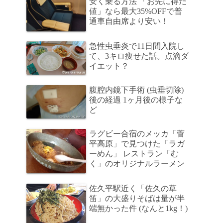
安く乗る方法 「お先に得だ
値」なら最大35%OFFで普
通車自由席より安い！
急性虫垂炎で11日間入院し
て、3キロ痩せた話。点滴ダ
イエット？
腹腔内鏡下手術 (虫垂切除)
後の経過 1ヶ月後の様子な
ど
ラグビー合宿のメッカ「菅
平高原」で見つけた「ラガ
ーめん」 レストラン「む
く」のオリジナルラーメン
佐久平駅近く「佐久の草
笛」の大盛りそばは量が半
端無かった件 (なんと1kg！)