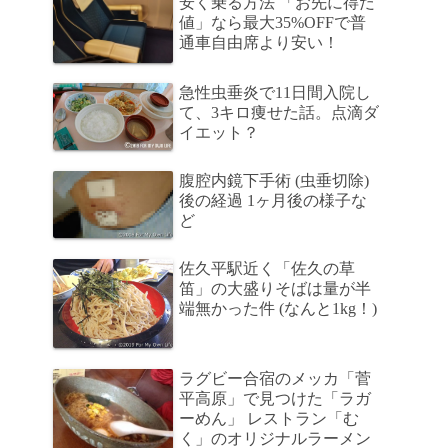
安く乗る方法 「お先に得だ
値」なら最大35%OFFで普
通車自由席より安い！
急性虫垂炎で11日間入院し
て、3キロ痩せた話。点滴ダ
イエット？
腹腔内鏡下手術 (虫垂切除)
後の経過 1ヶ月後の様子な
ど
佐久平駅近く「佐久の草
笛」の大盛りそばは量が半
端無かった件 (なんと1kg！)
ラグビー合宿のメッカ「菅
平高原」で見つけた「ラガ
ーめん」 レストラン「む
く」のオリジナルラーメン