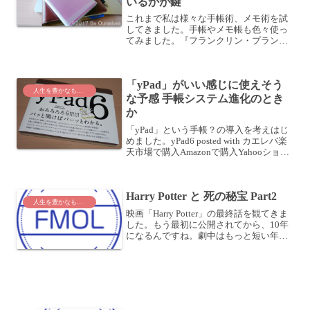
いるかが鍵
これまで私は様々な手帳術、メモ術を試
してきました。手帳やメモ帳も色々使っ
てみました。『フランクリン・プランナ
ー「７つの習慣」ビジネス・ウィークリ
ー A5サイズ』 2016年手帳はこれに決定
フランクリン・プランナーやGoogleスプ
「yPad」がいい感じに使えそう
レッドシー...
人生を豊かなものに
な予感 手帳システム進化のとき
か
「yPad」という手帳？の導入を考えはじ
めました。yPad6 posted with カエレバ楽
天市場で購入Amazonで購入Yahooショッ
ピングで購入ヤフオク!で購入7netで購入
yPad 6「yPad」というのはこういうもの
です。「パ...
Harry Potter と 死の秘宝 Part2
人生を豊かなものに
映画「Harry Potter」の最終話を観てきま
した。もう最初に公開されてから、10年
になるんですね。劇中はもっと短い年月
なんでしょうけど (^^;入学当初はどうし
ょうも無かった生徒が、すごく頼りにな
る、カッコイイやつに成長してたり。最
初...