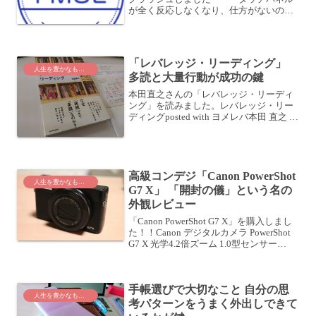
が全く反応しなくなり、仕方がないので
電源ボタン+ホームボタンの長押しで電源
を落とし、再起動したところ、「アクテ
ィベーションが必要です」というダイア
ログが出て...
「レバレッジ・リーディング」
人生を豊かなものに
多読と大量行動が成功の鍵
本田直之さんの「レバレッジ・リーディ
ング」を読みました。レバレッジ・リー
ディングposted with ヨメレバ本田 直之 東
洋経済新報社 2006-12-01 Amazonで購入
Kindleで購入楽天ブックスで購入楽天
koboで購入 結果...
高級コンデジ「Canon PowerShot
人生を豊かなものに
G7 X」 「開封の儀」という名の
外観レビュー
「Canon PowerShot G7 X」を購入しまし
た！！Canon デジタルカメラ PowerShot
G7 X 光学4.2倍ズーム 1.0型センサー
PSG7Xposted with カエレバ キヤノン
2014-10-03 Ama...
手帳選びで大切なこと 自分の思
人生を豊かなものに
考パターンをうまく外出しできて