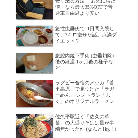
安く乗る方法 「お先に得だ
値」なら最大35%OFFで普
通車自由席より安い！
急性虫垂炎で11日間入院し
て、3キロ痩せた話。点滴ダ
イエット？
腹腔内鏡下手術 (虫垂切除)
後の経過 1ヶ月後の様子な
ど
ラグビー合宿のメッカ「菅
平高原」で見つけた「ラガ
ーめん」 レストラン「む
く」のオリジナルラーメン
佐久平駅近く「佐久の草
笛」の大盛りそばは量が半
端無かった件 (なんと1kg！)