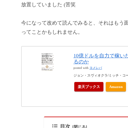
放置していました (苦笑
今になって改めて読んでみると、それはもう
ってことかもしれません。
10億ドルを自力で稼
るのか
posted with
ヨメレバ
ジョン・スヴィオクラ/ミッチ・コーエ
楽天ブックス
Amazon
目次