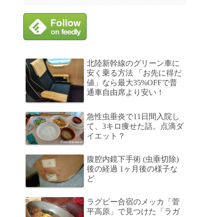
北陸新幹線のグリーン車に
安く乗る方法 「お先に得だ
値」なら最大35%OFFで普
通車自由席より安い！
急性虫垂炎で11日間入院し
て、3キロ痩せた話。点滴ダ
イエット？
腹腔内鏡下手術 (虫垂切除)
後の経過 1ヶ月後の様子な
ど
ラグビー合宿のメッカ「菅
平高原」で見つけた「ラガ