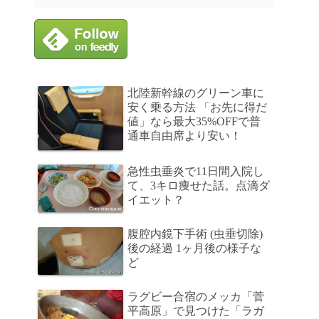
北陸新幹線のグリーン車に
安く乗る方法 「お先に得だ
値」なら最大35%OFFで普
通車自由席より安い！
急性虫垂炎で11日間入院し
て、3キロ痩せた話。点滴ダ
イエット？
腹腔内鏡下手術 (虫垂切除)
後の経過 1ヶ月後の様子な
ど
ラグビー合宿のメッカ「菅
平高原」で見つけた「ラガ