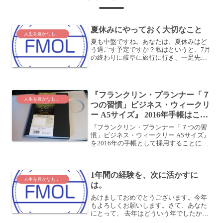
夏休みにやっておく大切なこと
人生を豊かなものに
夏も中盤ですね。あなたは、夏休みはど
う過ごす予定ですか？私はというと、7月
の終わりに岐阜に旅行に行き、一足先に
夏休み気分を味わってきました (^o^)(詳
しくはこちら)そして、この夏休みは、
8/9 〜 15 の間で実家に帰ります。今年は
正月...
『フランクリン・プランナー「７
人生を豊かなものに
つの習慣」ビジネス・ウィークリ
ー A5サイズ』 2016年手帳はこれ
に決定
『フランクリン・プランナー「７つの習
慣」ビジネス・ウィークリー A5サイズ』
を2016年の手帳として採用することにし
ました！フランクリン・プランナー 7つ
の習慣 ビジネス・ウィークリー 2016年1
月始まり A5 ブラック 62676pos...
1年間の経験を、次に活かすに
人生を豊かなものに
は。
あけましておめでとうございます。今年
もよろしくお願いします。さて、あなた
にとって、 去年はどういう年でしたか？
いい機会ですので、今日は時間をとって