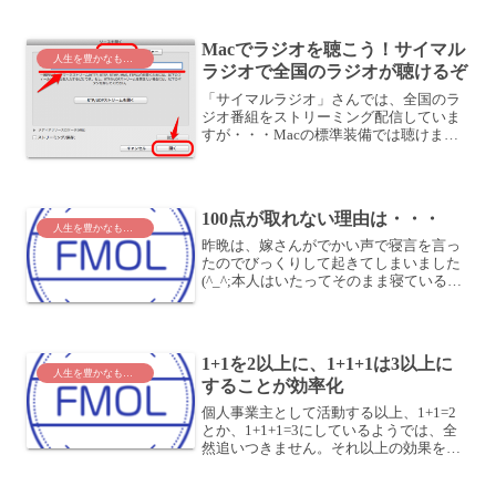
振り返ってみましょう。私もこの午前中
を使って、振り返りをしていました。す
Macでラジオを聴こう！サイマル
ると、沢山の出来事があ...
人生を豊かなものに
ラジオで全国のラジオが聴けるぞ
「サイマルラジオ」さんでは、全国のラ
ジオ番組をストリーミング配信していま
すが・・・Macの標準装備では聴けませ
んでした。サイマルラジオサイマルラジ
オを視聴するためには、Windows Media
Playerが必要です。とのこと。Macでイ...
100点が取れない理由は・・・
人生を豊かなものに
昨晩は、嫁さんがでかい声で寝言を言っ
たのでびっくりして起きてしまいました
(^_^;本人はいたってそのまま寝ているの
で、何とも言いがたいですね。まあ、う
ちではよくあることなのですが・・・さ
て、前回、100点を目指したら80点にな
るなら、15...
1+1を2以上に、1+1+1は3以上に
人生を豊かなものに
することが効率化
個人事業主として活動する以上、1+1=2
とか、1+1+1=3にしているようでは、全
然追いつきません。それ以上の効果を生
み出すつもりで、組合せることが収益ア
ップや効率アップにつながります。