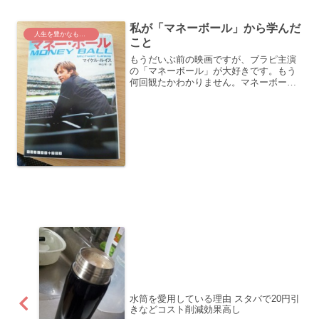
ね。ノアの苦悩と、最後の選択ラッセ
ル・クロウが演じる「ノ...
私が「マネーボール」から学んだ
人生を豊かなものに
こと
もうだいぶ前の映画ですが、ブラピ主演
の「マネーボール」が大好きです。もう
何回観たかわかりません。マネーボール
posted with カエレバブラッド・ピット ソ
ニー・ピクチャーズエンタテインメント
2012-10-03 Amazonで購入...
水筒を愛用している理由 スタバで20円引
きなどコスト削減効果高し