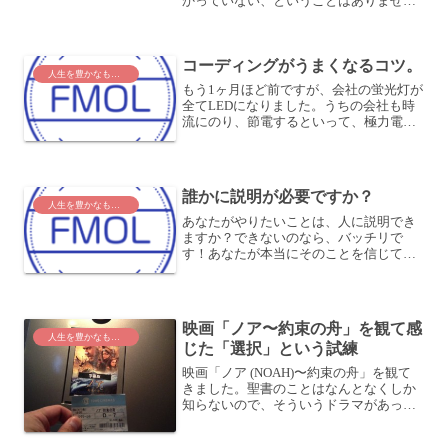
かっていない、ということはありません
か？オートチャージなんて使ったら、ま
すます分からないですよね。私も結構わ
かってないので、経費に計上するために
コーディングがうまくなるコツ。
後で料金を調べる...
人生を豊かなものに
もう1ヶ月ほど前ですが、会社の蛍光灯が
全てLEDになりました。うちの会社も時
流にのり、節電するといって、極力電気
を付けないよう、お達しが出てました。
ガラスが大きいので、昼間はいいのです
が、夕方になるとかなり暗かったです。
曇や雨の日はさすがに...
誰かに説明が必要ですか？
人生を豊かなものに
あなたがやりたいことは、人に説明でき
ますか？できないのなら、バッチリで
す！あなたが本当にそのことを信じてい
るのなら、誰に説明する必要があります
か？踏み出しましょう！1歩ずつでも。
映画「ノア〜約束の舟」を観て感
人生を豊かなものに
じた「選択」という試練
映画「ノア (NOAH)〜約束の舟」を観て
きました。聖書のことはなんとなくしか
知らないので、そういうドラマがあった
んだなぁと思いながら観ていました。奥
が深く、色々考えさせられるお話です