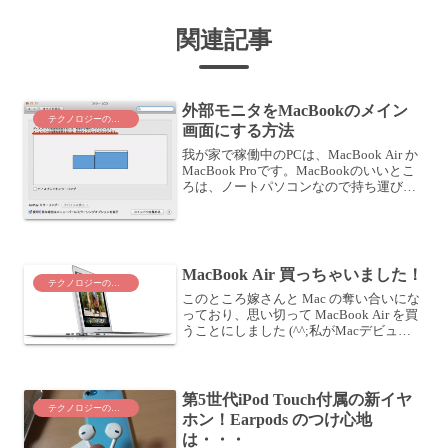
関連記事
外部モニタをMacBookのメイン
テクノロジーのこと
画面にする方法
我が家で稼働中のPCは、MacBook Air か
MacBook Proです。MacBookのいいとこ
ろは、ノートパソコンなので持ち運びが
しやすいことです。その分、モニタの大
きさが制限されてしまうのですが、外部
モニタを追加することでその制...
MacBook Air 買っちゃいました！
テクノロジーのこと
このところ嫁さんと Mac の奪い合いにな
っており、思い切って MacBook Air を買
うことにしました (^^;私がMacデビュー
したのは2011年の3月、今もそのときに
購入したMacBook Pro (13-inch, Early ...
第5世代iPod Touch付属の新イヤ
テクノロジーのこと
ホン！Earpods のつけ心地
は・・・