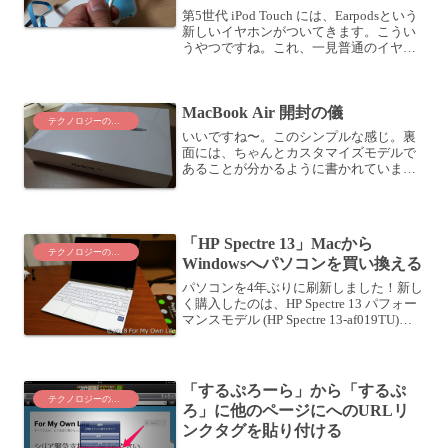
第5世代 iPod Touch には、Earpodsという
新しいイヤホンがついてきます。こうい
うやつですね。これ、一見普通のイヤホ
ンに見えますが、なかなか面白いです
ね。落ちそうで、落ちないこのEarpods、
耳に装着しますと、なんだかスカス...
MacBook Air 開封の儀
テクノロジーのこと
いいですね〜。このシンプルな感じ。裏
面には、ちゃんとカスタマイズモデルで
あることが分かるように書かれていま
す。写真は縮小されているのでみづらい
かもしれませんが、ラベル中程、MBAir
11.6/2.0/8GB/128Flash/JPNとあり...
「HP Spectre 13」Macから
テクノロジーのこと
Windowsへパソコンを買い換える
パソコンを4年ぶりに刷新しました！新し
く購入したのは、HP Spectre 13 パフォー
マンスモデル (HP Spectre 13-af019TU)で
す。パソコンを買い換える前のMacBook
Proを買ってから4年目になり、そろそろ
買い...
「するぷろーら」から「するぷ
テクノロジーのこと
ろ」に他のページにへのURLリ
ンクタグを貼り付ける