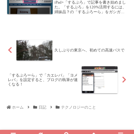
iPad+「するぷろ」で記事を書き始めまし
た。「するぷろ」を120%活用するには、
姉妹品？の「するぷろーら」をガシガシ
使うと良さそうです。この2つのアプリ
「するぷろ」+「するぷろーら」で記事を
書いていきます。ブログの記事そのもの
は「するぷろ...
久しぶりの東京へ、初めての高速バスで
「するぷろーら」で「カエレバ」「ヨメ
レバ」を設定すると、ブログの執筆が速
くなる！
ホーム
日記
テクノロジーのこと