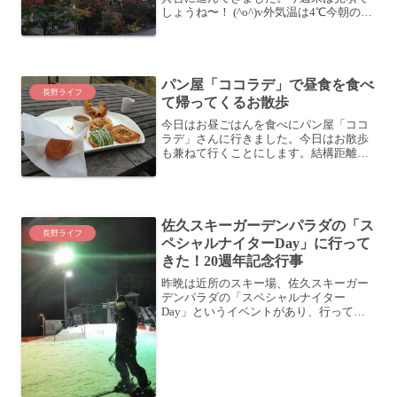
しょうね〜！ (^o^)v外気温は4℃今朝の外
気温。4℃ときましたか。だいぶ寒いで
す。深夜は2〜3℃くらいになっていたの
では。紅葉が進んでいるうちの周りをち
ょっと歩くだ...
パン屋「ココラデ」で昼食を食べ
長野ライフ
て帰ってくるお散歩
今日はお昼ごはんを食べにパン屋「ココ
ラデ」さんに行きました。今日はお散歩
も兼ねて行くことにします。結構距離が
ある気がしましたが・・・ぐるっと回っ
て帰ってきたら、6kmほど歩いていたよ
うです。いい運動になったわー (^_^)vパ
ン屋「ココラデ...
佐久スキーガーデンパラダの「ス
長野ライフ
ペシャルナイターDay」に行って
きた！20週年記念行事
昨晩は近所のスキー場、佐久スキーガー
デンパラダの「スペシャルナイター
Day」というイベントがあり、行ってき
ました。スペシャルナイターDay私がい
つもスキーのインストラクターでお世話
になっているパラダは、基本的にナイタ
ースキーはやっていません...