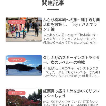
関連記事
ふらり松本城への旅～縄手通り商
長野ライフ
店街を散策し、「ivy」さんでラ
ンチ編
ふと奥さんの思いつきで「松本城に行っ
てみよう！」ということになりました。
何気に松本城って行ったことなかったの
で、じゃあ行ってみるかと。我が家から
松本市街地までは下道を使って2時間ほ
ど。松本城近くの駐車場に車を停めて、
久しぶりのスキーインストラクタ
市街地の散策をしながら松...
長野ライフ
ー。次のレベルへの挑戦
今日は久しぶりのスキーインストラクタ
ーでした。久しぶりといっても、まだ4日
しか空いてないのですが (^^;軽井沢にSAJ
を受けに行ったり、東京出張したりと、
かなり濃い日々を送っていたので、随分
時間が経った気がしています。・軽井沢
紅葉真っ盛り！外を歩いてリフレ
プリンスホテ...
長野ライフ
ッシュしよう
かなり冷え込んできていて、紅葉もいい
具合に進んできました。今週末は見頃で