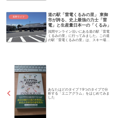
道の駅「雷電くるみの里」 東御
長野ライフ
市が誇る、史上最強の力士「雷
電」と生産量日本一の「くるみ」
浅間サンライン沿いにある道の駅「雷電
くるみの里」に行ってみました。この道
の駅「雷電くるみの里」は、スキー場で
言うと「湯の丸高原スキー場」の入り口
に位置しています。ででーんと、かなり
の敷地を使っていますね。駐車場が広い
のなんの。ところで、「雷...
あなたはどのタイプ？9つのタイプで分
析する「エニアグラム」をはじめてみま
した